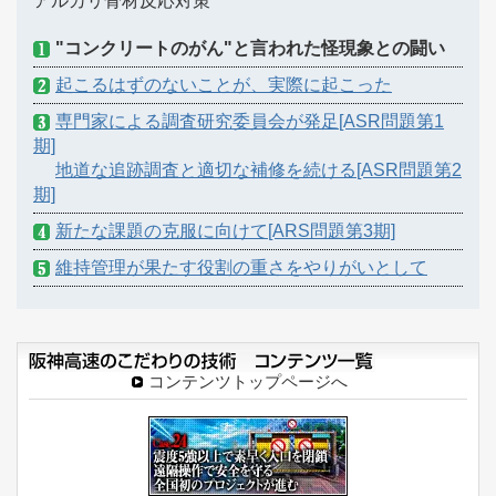
"コンクリートのがん"と言われた怪現象との闘い
起こるはずのないことが、実際に起こった
専門家による調査研究委員会が発足[ASR問題第1
期]
地道な追跡調査と適切な補修を続ける[ASR問題第2
期]
新たな課題の克服に向けて[ARS問題第3期]
維持管理が果たす役割の重さをやりがいとして
コンテンツトップページへ