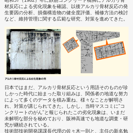
昭和57（1982）年に鉄筋コンクリート橋脚にアルカリ骨
材反応による劣化現象を確認、以後アルカリ骨材反応の発
生要因の分析、損傷構造物の健全度評価、補修方法の検討
など、維持管理に関する広範な研究、対策を進めてきた。
日本ではまだ、アルカリ骨材反応という用語そのものが珍
しかった時代に始まった取り組みは、関係者の地道な努力
によって多くのデータを積み重ね、様々なことが解明さ
れ、対策が講じられてきた。しかし、当時マスコミに"コ
ンクリートのがん"と報じられたこの劣化現象は、いまだ
未解明な部分を秘めており、阪神高速でも地道な調査・研
究が継続されている。
技術部技術開発課課長代理の佐々木一則と、主任の新名勉