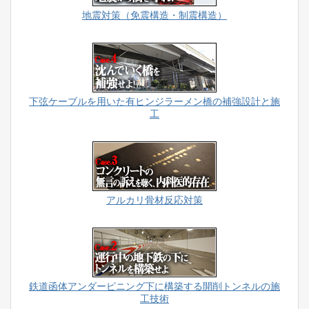
地震対策（免震構造・制震構造）
下弦ケーブルを用いた有ヒンジラーメン橋の補強設計と施
工
アルカリ骨材反応対策
鉄道函体アンダーピニング下に構築する開削トンネルの施
工技術