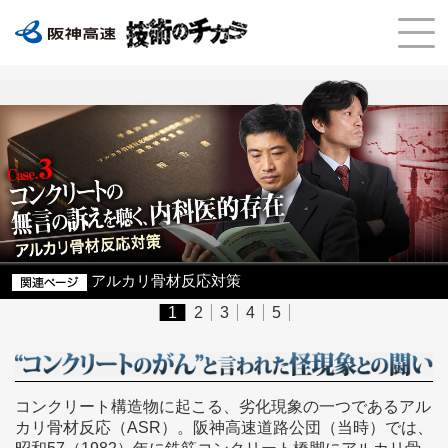
アルカリ骨材反応対策
1
2
3
4
5
コンクリート構造物に起こる、劣化現象の一つであるアル
カリ骨材反応（ASR）。阪神高速道路公団（当時）では、