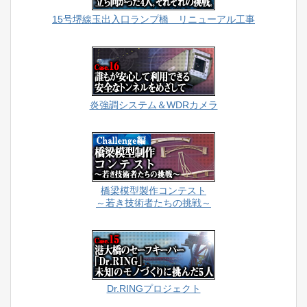
15号堺線玉出入口ランプ橋 リニューアル工事
炎強調システム＆WDRカメラ
橋梁模型製作コンテスト
～若き技術者たちの挑戦～
Dr.RINGプロジェクト