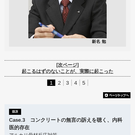
[次ページ]
起こるはずのないことが、実際に起こった
1
2
3
4
5
Case.3 コンクリートの無言の訴えを聴く、内科
医的存在
アルカリ骨材反応対策