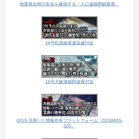
地震発生時の安全を確保する「入口遠隔閉鎖装置」
14号松原線喜連瓜破付近
16号大阪港線阿波座付近
GISを活用した情報共有プラットフォーム「COSMOS-
GIS」