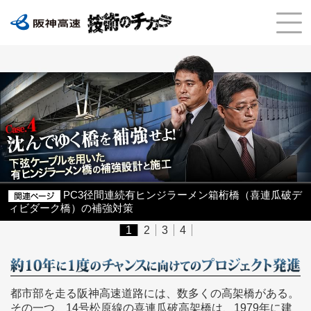
PC3径間連続有ヒンジラーメン箱桁橋（喜連瓜破デ
ィビダーク橋）の補強対策
1
2
3
4
都市部を走る阪神高速道路には、数多くの高架橋がある。
その一つ、14号松原線の喜連瓜破高架橋は、1979年に建