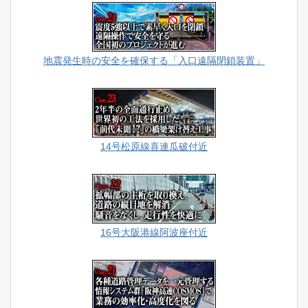
地震発生時の安全を確保する「入口遠隔閉鎖装置」
14号松原線喜連瓜破付近
16号大阪港線阿波座付近