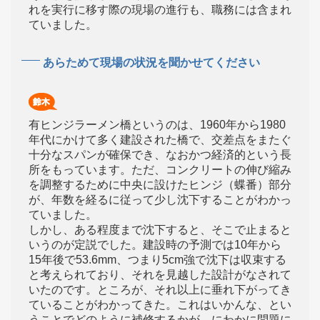
れを実行に移す際の現場の進行も、職務には含まれ
ていました。
あらためて現場の状況を聞かせてください
有ヒンジラーメン橋というのは、1960年から1980
年代にかけて多く建設された橋で、交差点をまたぐ
十分なスパンが確保でき、なおかつ経済的という長
所をもっています。ただ、コンクリートの伸び縮み
を調整するために中央に設けたヒンジ（蝶番）部分
が、年数を経るに従って少し沈下することがわかっ
ていました。
しかし、ある程度まで沈下すると、そこで止まると
いうのが定説でした。建設時の予測では10年から
15年後で53.6mm、つまり5cm強で沈下は収束する
と考えられており、それを見越した設計がなされて
いたのです。ところが、それ以上に垂れ下がってき
ていることがわかってきた。これはいかんな、とい
うことでどのように補修するかが、にわかに問題に