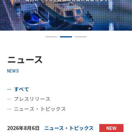
阪神高
ビリティ
取り組み
公団の情報
入
告
速事業
重要課題
札・
新技術の
アドバ
入
契約
ガバナン
募集
イザリ
札
方式
ス報告
ー会議
協定・事
結
阪神高速グループ
技術
サステナ
業許可等
果
技術審
基準
ビリティ
議会等
受賞歴
電
類
関連情報
子
阪神高
ニュース
阪神高速
入札
入
速道路
グルー
占用
札
株式会
プ カス
NEWS
情報
社事業
タマーハ
電
評価監
各種
ラスメン
子
すべて
視委員
デー
トに対す
契
会
タ
る基本方
約
プレスリリース
針
ニュース・トピックス
2026年8月6日
ニュース・トピックス