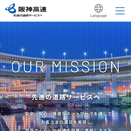
Language
グループ理念
サステナビリティ
企業・グループ情報
安全・安心・快適への取り組み
IR情報
入札契約情報
カテゴリTOP
カテゴリTOP
カテゴリTOP
カテゴリTOP
カテゴリTOP
カテゴリTOP
阪神高速グ
最新IR資料
発注
競争参
社会貢献活動
実施内
会社概要・
その他のIR情報
入札契
サステナビリティレポ
法令遵
Hi-
情
決算情
ループのサ
見通
加資格
（助成）
容・各
組織
約情報
ート
守・コー
TeLus（工
報
ステナビリ
し・
種デー
に関す
ポレート
事情報等共
の
報
IR説明動画
道路建設関係債務の
ティ
入札
タ
るよく
ガバナン
有システ
公
お客さま満足の実
大規模更新・修繕
安全・安心・快適
建設事業の推進
プロの仕事の徹底
競争
未来(あす)へ
企業概要
サステナビリテ
現に向けて
事業
の追求
情報
あるご
ス
ム）
開
状況
有価証
質問
社長ごあいさつ
/
社長定例記者会
IR説明資料
参加
のチャレン
ィレポート
トップメ
入札
阪神高速グループビジョン
中期経営計画（2026～2028）
見
組織・事
年
内部統
Hi-
情
券報告
社債・格付情報
205X
資格
ジプロジェ
2026(デジタルブ
ッセージ
監視
よくあ
業所一覧
間
制シス
TeLusポ
報
書
関係
クト
ック)
関連事業・国際事
環境にやさしく、
阪神・淡路大震災
委員
るご質
インパクト
サステナビリティ・
業の展開
地域・社会ととも
～つないでいく1.17
サステナ
発
テム
ータル
開
に
～
会
問
レポート
ファイナンス
株主総
競争
若手研究者
レポートダウン
ビリティ
注
サイト
示
事業・取り
公益通
会
参加
助成
ロード（PDF）
組み
ニュース
暴力
見
ソーシャル・ファイ
報窓口
各
停止
団等
通
ナンス
サステナ
事業計画
種
措置
排除
し
ビリティ
デ
阪神高速道路株式会
につ
措置
経営効率
各種会
経営
入
ー
社の開始貸借対照表
いて
議・検討
につ
化に向け
会
札
タ
いて
サステナ
た今後の
（旧）阪神高速道路
公