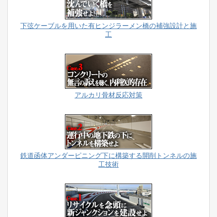
下弦ケーブルを用いた有ヒンジラーメン橋の補強設計と施
工
アルカリ骨材反応対策
鉄道函体アンダーピニング下に構築する開削トンネルの施
工技術