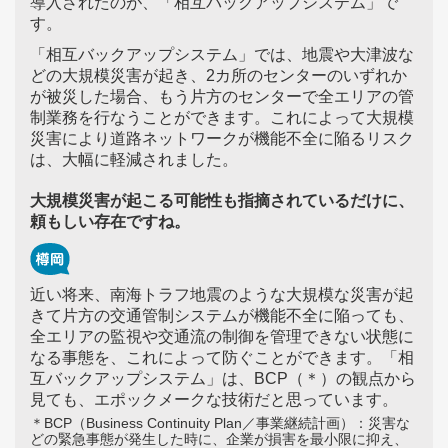
導入されたのが、「相互バックアップシステム」で
す。
「相互バックアップシステム」では、地震や大津波な
どの大規模災害が起き、2カ所のセンターのいずれか
が被災した場合、もう片方のセンターで全エリアの管
制業務を行なうことができます。これによって大規模
災害により道路ネットワークが機能不全に陥るリスク
は、大幅に軽減されました。
大規模災害が起こる可能性も指摘されているだけに、
頼もしい存在ですね。
近い将来、南海トラフ地震のような大規模な災害が起
きて片方の交通管制システムが機能不全に陥っても、
全エリアの監視や交通流の制御を管理できない状態に
なる事態を、これによって防ぐことができます。「相
互バックアップシステム」は、BCP（＊）の観点から
見ても、エポックメークな技術だと思っています。
＊BCP（Business Continuity Plan／事業継続計画）：災害な
どの緊急事態が発生した時に、企業が損害を最小限に抑え、