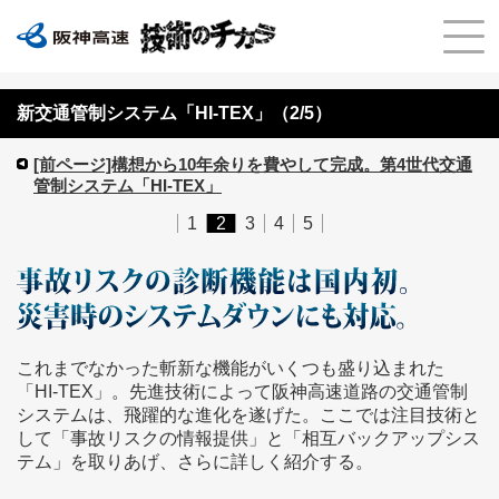
新交通管制システム「HI-TEX」（2/5）
[前ページ]構想から10年余りを費やして完成。第4世代交通
管制システム「HI-TEX」
1
2
3
4
5
これまでなかった斬新な機能がいくつも盛り込まれた
「HI-TEX」。先進技術によって阪神高速道路の交通管制
システムは、飛躍的な進化を遂げた。ここでは注目技術と
して「事故リスクの情報提供」と「相互バックアップシス
テム」を取りあげ、さらに詳しく紹介する。