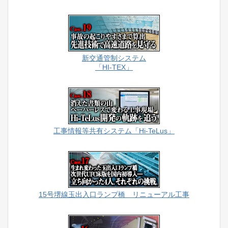
新交通管制システム
「HI-TEX」
工事情報等共有システム「Hi-TeLus」
15号堺線玉出入口ランプ橋 リニューアル工事