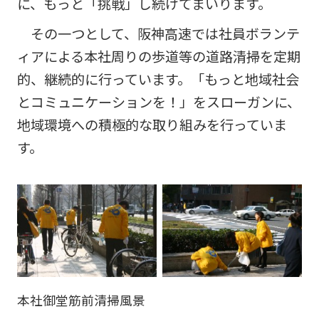
阪神高
に、もっと「挑戦」し続けてまいります。
ビリティ
取り組み
公団の情報
入
告
速事業
重要課題
札・
新技術の
その一つとして、阪神高速では社員ボランテ
アドバ
入
契約
ガバナン
募集
イザリ
札
ィアによる本社周りの歩道等の道路清掃を定期
方式
ス報告
ー会議
協定・事
結
的、継続的に行っています。「もっと地域社会
阪神高速グループ
技術
サステナ
業許可等
果
技術審
とコミュニケーションを！」をスローガンに、
基準
ビリティ
議会等
受賞歴
電
類
関連情報
地域環境への積極的な取り組みを行っていま
子
阪神高
阪神高速
入札
入
す。
速道路
グルー
占用
札
株式会
プ カス
情報
社事業
タマーハ
電
評価監
各種
ラスメン
子
視委員
デー
トに対す
契
会
タ
る基本方
約
針
本社御堂筋前清掃風景