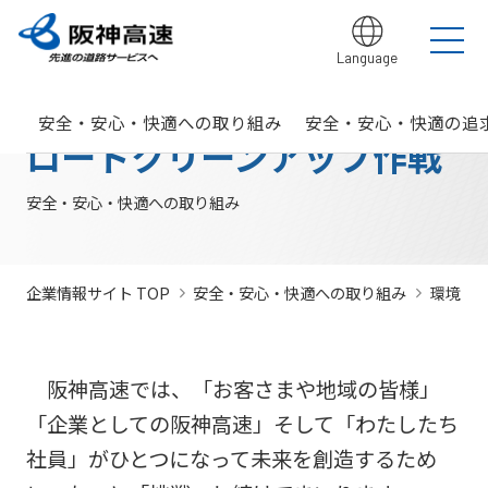
Language
グループ理念
サステナビリティ
企業・グループ情報
安全・安心・快適への取り組み
IR情報
入札契約情報
カテゴリTOP
カテゴリTOP
カテゴリTOP
カテゴリTOP
カテゴリTOP
カテゴリTOP
安全・安心・快適への取り組み
安全・安心・快適の追
阪神高速グ
最新IR資料
発注
競争参
社会貢献活動
実施内
会社概要・
その他のIR情報
入札契
サステナビリティレポ
法令遵
Hi-
情
ロードクリーンアップ作戦
決算情
ループのサ
見通
加資格
（助成）
容・各
組織
約情報
ート
守・コー
TeLus（工
報
ステナビリ
し・
種デー
に関す
ポレート
事情報等共
の
報
IR説明動画
道路建設関係債務の
ティ
入札
タ
るよく
ガバナン
有システ
公
お客さま満足の実
大規模更新・修繕
安全・安心・快適
建設事業の推進
プロの仕事の徹底
競争
未来(あす)へ
企業概要
サステナビリテ
現に向けて
事業
の追求
情報
あるご
ス
ム）
開
安全・安心・快適への取り組み
状況
有価証
質問
社長ごあいさつ
/
社長定例記者会
IR説明資料
参加
のチャレン
ィレポート
トップメ
入札
阪神高速グループビジョン
中期経営計画（2026～2028）
見
組織・事
年
内部統
Hi-
情
券報告
社債・格付情報
205X
資格
ジプロジェ
2026(デジタルブ
ッセージ
監視
よくあ
業所一覧
間
制シス
TeLusポ
報
書
関係
クト
ック)
関連事業・国際事
環境にやさしく、
阪神・淡路大震災
委員
るご質
インパクト
サステナビリティ・
業の展開
地域・社会ととも
～つないでいく1.17
サステナ
発
テム
ータル
開
企業情報サイト TOP
安全・安心・快適への取り組み
環境に
に
～
会
問
レポート
ファイナンス
株主総
競争
若手研究者
レポートダウン
ビリティ
注
サイト
示
事業・取り
公益通
会
参加
助成
ロード（PDF）
組み
ニュース
暴力
見
ソーシャル・ファイ
報窓口
各
停止
団等
通
ナンス
サステナ
事業計画
種
措置
阪神高速では、「お客さまや地域の皆様」
排除
し
ビリティ
デ
阪神高速道路株式会
につ
措置
経営効率
各種会
「企業としての阪神高速」そして「わたしたち
経営
入
ー
社の開始貸借対照表
いて
議・検討
につ
化に向け
会
札
タ
社員」がひとつになって未来を創造するため
いて
サステナ
た今後の
（旧）阪神高速道路
公