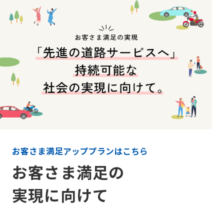
阪神高
ビリティ
取り組み
公団の情報
入
告
速事業
重要課題
札・
新技術の
アドバ
入
契約
ガバナン
募集
イザリ
札
方式
ス報告
ー会議
協定・事
結
阪神高速グループ
技術
サステナ
業許可等
果
技術審
基準
ビリティ
議会等
受賞歴
電
類
関連情報
子
阪神高
阪神高速
入札
入
速道路
グルー
占用
札
株式会
プ カス
情報
社事業
タマーハ
電
評価監
各種
ラスメン
子
お客さま満足アッププランはこちら
視委員
デー
トに対す
契
会
タ
る基本方
約
お客さま満足の
針
実現に向けて