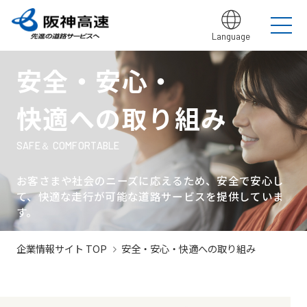
Language
グループ理念
サステナビリティ
企業・グループ情報
安全・安心・快適への取り組み
IR情報
入札契約情報
安全・安心・
カテゴリTOP
カテゴリTOP
カテゴリTOP
カテゴリTOP
カテゴリTOP
カテゴリTOP
阪神高速グ
最新IR資料
発注
競争参
社会貢献活動
実施内
会社概要・
その他のIR情報
入札契
サステナビリティレポ
法令遵
Hi-
情
決算情
ループのサ
見通
加資格
（助成）
容・各
組織
約情報
ート
守・コー
TeLus（工
報
快適への取り組み
ステナビリ
し・
種デー
に関す
ポレート
事情報等共
の
報
IR説明動画
道路建設関係債務の
ティ
入札
タ
るよく
ガバナン
有システ
公
お客さま満足の実
大規模更新・修繕
安全・安心・快適
建設事業の推進
プロの仕事の徹底
競争
未来(あす)へ
企業概要
サステナビリテ
現に向けて
事業
の追求
情報
あるご
ス
ム）
開
状況
有価証
質問
社長ごあいさつ
/
社長定例記者会
IR説明資料
参加
のチャレン
ィレポート
トップメ
入札
阪神高速グループビジョン
中期経営計画（2026～2028）
見
組織・事
SAFE＆ COMFORTABLE
年
内部統
Hi-
情
券報告
社債・格付情報
205X
資格
ジプロジェ
2026(デジタルブ
ッセージ
監視
よくあ
業所一覧
間
制シス
TeLusポ
報
書
関係
クト
ック)
関連事業・国際事
環境にやさしく、
阪神・淡路大震災
委員
るご質
インパクト
サステナビリティ・
お客さまや社会のニーズに応えるため、
安全で安心し
業の展開
地域・社会ととも
～つないでいく1.17
サステナ
発
テム
ータル
開
に
～
会
問
レポート
ファイナンス
株主総
競争
若手研究者
レポートダウン
て、快適な走行が可能な道路サービスを提供していま
ビリティ
注
サイト
示
事業・取り
公益通
会
参加
助成
ロード（PDF）
す。
組み
ニュース
暴力
見
ソーシャル・ファイ
報窓口
各
停止
団等
通
ナンス
サステナ
事業計画
種
措置
排除
し
企業情報サイト TOP
安全・安心・快適への取り組み
ビリティ
デ
阪神高速道路株式会
につ
措置
経営効率
各種会
経営
入
ー
社の開始貸借対照表
いて
議・検討
につ
化に向け
会
札
タ
いて
サステナ
た今後の
（旧）阪神高速道路
公