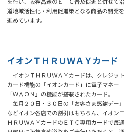
阪神高
を行い、阪神高速のＥＴＣ普及促進と併せて沿
ビリティ
取り組み
公団の情報
入
告
速事業
重要課題
道地域活性化・利用促進策となる商品の開発を
札・
新技術の
アドバ
入
契約
ガバナン
募集
進めています。
イザリ
札
方式
ス報告
ー会議
協定・事
結
阪神高速グループ
技術
サステナ
業許可等
果
技術審
基準
ビリティ
議会等
受賞歴
電
類
関連情報
子
阪神高
阪神高速
イオンＴＨＲＵＷＡＹカード
入札
入
速道路
グルー
占用
札
株式会
プ カス
情報
イオンＴＨＲＵＷＡＹカードは、クレジット
社事業
タマーハ
電
評価監
各種
ラスメン
子
カード機能の「イオンカード」に電子マネー
視委員
デー
トに対す
契
「ＷＡＯＮ」の機能が搭載されたカード。
会
タ
る基本方
約
毎月２０日・３０日の「お客さま感謝デー」
針
などイオン各店での割引はもちろん、イオンＴ
ＨＲＵＷＡＹカードのＥＴＣ専用カードで毎週
日曜日に阪神高速道路をご走行いただくと、通