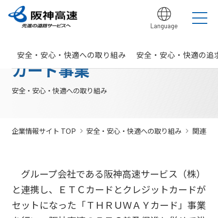
Language
グループ理念
サステナビリティ
企業・グループ情報
安全・安心・快適への取り組み
IR情報
入札契約情報
カテゴリTOP
カテゴリTOP
カテゴリTOP
カテゴリTOP
カテゴリTOP
カテゴリTOP
安全・安心・快適への取り組み
安全・安心・快適の追
阪神高速グ
最新IR資料
発注
競争参
社会貢献活動
実施内
会社概要・
その他のIR情報
入札契
サステナビリティレポ
法令遵
Hi-
情
カード事業
決算情
ループのサ
見通
加資格
（助成）
容・各
組織
約情報
ート
守・コー
TeLus（工
報
ステナビリ
し・
種デー
に関す
ポレート
事情報等共
の
報
IR説明動画
道路建設関係債務の
ティ
入札
タ
るよく
ガバナン
有システ
公
お客さま満足の実
大規模更新・修繕
安全・安心・快適
建設事業の推進
プロの仕事の徹底
競争
未来(あす)へ
企業概要
サステナビリテ
現に向けて
事業
の追求
情報
あるご
ス
ム）
開
安全・安心・快適への取り組み
状況
有価証
質問
社長ごあいさつ
/
社長定例記者会
IR説明資料
参加
のチャレン
ィレポート
トップメ
入札
阪神高速グループビジョン
中期経営計画（2026～2028）
見
組織・事
年
内部統
Hi-
情
券報告
社債・格付情報
205X
資格
ジプロジェ
2026(デジタルブ
ッセージ
監視
よくあ
業所一覧
間
制シス
TeLusポ
報
書
関係
クト
ック)
関連事業・国際事
環境にやさしく、
阪神・淡路大震災
委員
るご質
インパクト
サステナビリティ・
業の展開
地域・社会ととも
～つないでいく1.17
サステナ
発
テム
ータル
開
企業情報サイト TOP
安全・安心・快適への取り組み
関連事
に
～
会
問
レポート
ファイナンス
株主総
競争
若手研究者
レポートダウン
ビリティ
注
サイト
示
事業・取り
公益通
会
参加
助成
ロード（PDF）
組み
ニュース
暴力
見
ソーシャル・ファイ
報窓口
各
停止
団等
通
ナンス
サステナ
事業計画
種
措置
グループ会社である阪神高速サービス（株）
排除
し
ビリティ
デ
阪神高速道路株式会
につ
措置
経営効率
各種会
と連携し、ＥＴＣカードとクレジットカードが
経営
入
ー
社の開始貸借対照表
いて
議・検討
につ
化に向け
会
札
タ
セットになった「ＴＨＲＵＷＡＹカード」事業
いて
サステナ
た今後の
（旧）阪神高速道路
公