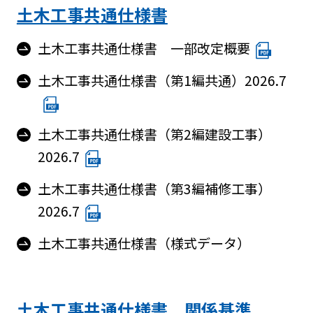
阪神高
ビリティ
取り組み
公団の情報
入
土木工事共通仕様書
告
速事業
重要課題
札・
新技術の
アドバ
入
契約
ガバナン
募集
土木工事共通仕様書 一部改定概要
イザリ
札
方式
ス報告
ー会議
協定・事
結
土木工事共通仕様書（第1編共通）2026.7
阪神高速グループ
技術
サステナ
業許可等
果
技術審
基準
ビリティ
議会等
受賞歴
電
類
関連情報
子
阪神高
阪神高速
土木工事共通仕様書（第2編建設工事）
入札
入
速道路
グルー
2026.7
占用
札
株式会
プ カス
情報
社事業
タマーハ
電
土木工事共通仕様書（第3編補修工事）
評価監
各種
ラスメン
子
2026.7
視委員
デー
トに対す
契
会
タ
る基本方
約
土木工事共通仕様書（様式データ）
針
土木工事共通仕様書 関係基準