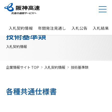
グループ理念
サステナビリティ
企業・グループ情報
安全・安心・快適への取り組み
IR情報
入札契約情報
カテゴリTOP
カテゴリTOP
カテゴリTOP
カテゴリTOP
カテゴリTOP
カテゴリTOP
入札契約情報
年間発注見通し
入札公告
入札結果
阪神高速グ
最新IR資料
発注
競争参
社会貢献活動
実施内
会社概要・
その他のIR情報
入札契
サステナビリティレポ
法令遵
Hi-
情
技術基準類
決算情
ループのサ
見通
加資格
（助成）
容・各
組織
約情報
ート
守・コー
TeLus（工
報
ステナビリ
し・
種デー
に関す
ポレート
事情報等共
の
報
IR説明動画
道路建設関係債務の
ティ
入札
タ
るよく
ガバナン
有システ
公
お客さま満足の実
大規模更新・修繕
安全・安心・快適
建設事業の推進
プロの仕事の徹底
競争
未来(あす)へ
企業概要
サステナビリテ
現に向けて
事業
の追求
情報
あるご
ス
ム）
開
入札契約情報
状況
有価証
質問
社長ごあいさつ
/
社長定例記者会
IR説明資料
参加
のチャレン
ィレポート
トップメ
入札
阪神高速グループビジョン
中期経営計画（2026～2028）
見
組織・事
年
内部統
Hi-
情
券報告
社債・格付情報
205X
資格
ジプロジェ
2026(デジタルブ
ッセージ
監視
よくあ
業所一覧
間
制シス
TeLusポ
報
書
関係
クト
ック)
関連事業・国際事
環境にやさしく、
阪神・淡路大震災
委員
るご質
インパクト
サステナビリティ・
業の展開
地域・社会ととも
～つないでいく1.17
サステナ
発
テム
ータル
開
企業情報サイト TOP
入札契約情報
技術基準類
に
～
会
問
レポート
ファイナンス
株主総
競争
若手研究者
レポートダウン
ビリティ
注
サイト
示
事業・取り
公益通
会
参加
助成
ロード（PDF）
組み
ニュース
暴力
見
ソーシャル・ファイ
報窓口
各
停止
団等
通
ナンス
サステナ
事業計画
種
措置
各種共通仕様書
排除
し
ビリティ
デ
阪神高速道路株式会
につ
措置
経営効率
各種会
経営
入
ー
社の開始貸借対照表
いて
議・検討
につ
化に向け
会
札
タ
いて
サステナ
た今後の
（旧）阪神高速道路
公