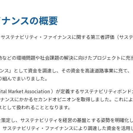
プ カスタマーハラスメントに対する基本方針
・社会とともに
阪神・淡路大震災
イナンスの概要
～つないでいく1.17～
からサステナビリティ・ファイナンスに関する第三者評価（サス
動などの環境問題や社会課題の解決に向けたプロジェクトに充
イナンス」として資金を調達し、その資金を高速道路事業に充て
り組んでまいりました。
Capital Market Association ）が定義するサステナ
ァイナンスにかかるセカンドオピニオンを取得しました。これに
スとして扱われることとなります。
等を策定し、サステナビリティを経営の基盤とする姿勢を明確化
、サステナビリティ・ファイナンスにより調達した資金を活用