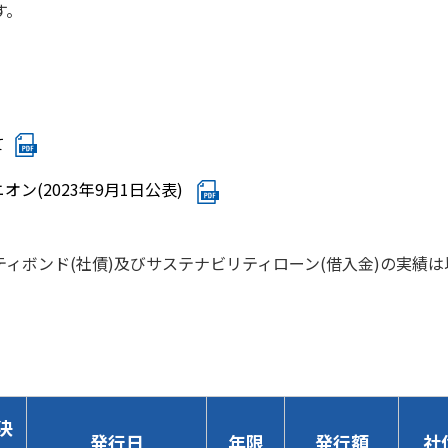
す。
て
(2023年9月1日公表)
ボンド(社債)及びサステナビリティローン(借入金)の実績は
決
発行日
年限
発行額
社