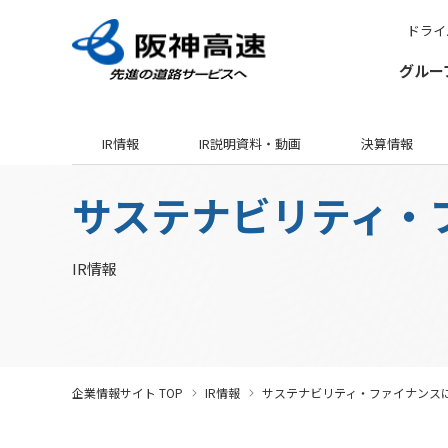
ドライ
グルー
IR情報
IR説明資料・動画
決算情報
グループ理念
サステナビリティ
企業・グループ情報
安全・安心・快適への取り組み
IR情報
入札契約情報
カテゴリTOP
カテゴリTOP
カテゴリTOP
カテゴリTOP
カテゴリTOP
サステナビリティ・
阪神高速グループのサステナビリティ
最新IR資料
発注見通し・入札情報
競争参加資格
社会貢献活動（助成）
会社概要・組織
その
決算情報
トップメッセージ
IR説明動画
年間発注見通し
競争参加資格関係
未来(あす)へのチャ
企業概要
道
有価証券報告書
IR情報
サステナビリティニュース
IR説明資料
入札公告
競争参加停止措置について
若手研究者助成
組織・事業所一
社
株主総会
サステナビリティ経営
インパクトレポート
入札結果
サ
事業・取り組み
サステナビリティ重要課題
電子入札
ソ
お客さま満足の実現に向けて
社長ごあいさつ
/
社長定例記者会見
大規模更新・修繕事業
事業計画
ガバナンス報告
電子契約
阪
経営効率化に向
サステナビリティ関連情報
（
企業情報サイト TOP
IR情報
サステナビリティ・ファイナンス
新技術の募集
協定・事業許可
阪神高速グループビジョン205X