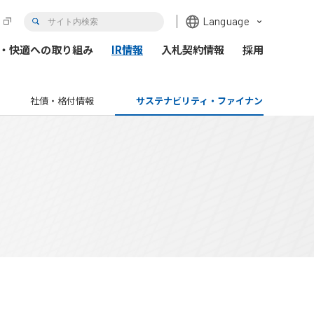
한국어
Language
・快適への取り組み
IR情報
入札契約情報
採用
社債・格付情報
サステナビリティ・ファイナンスについて
トガバナンス
Hi-TeLus（工事情報等共有システム）
情報の公開
情報開示
Hi-TeLusポータルサイト
各種データ
プロの仕事の徹底
イザリー会議
社事業評価監視委員会