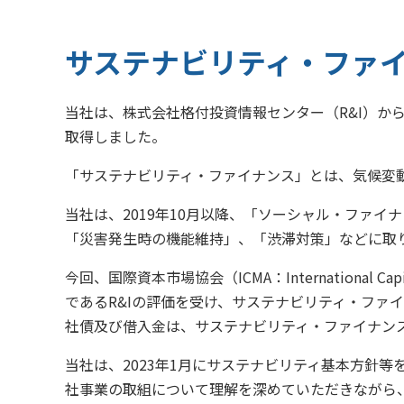
受賞歴
阪神高速グルー
関連事業・国際事業の展開
環境にやさしく、地域
阪神高速グループ
サステナビリティ・ファ
当社は、株式会社格付投資情報センター（R&I）
取得しました。
「サステナビリティ・ファイナンス」とは、気候変
当社は、2019年10月以降、「ソーシャル・ファ
「災害発生時の機能維持」、「渋滞対策」などに取
今回、国際資本市場協会（ICMA：International 
であるR&Iの評価を受け、サステナビリティ・フ
社債及び借入金は、サステナビリティ・ファイナン
当社は、2023年1月にサステナビリティ基本方針
社事業の取組について理解を深めていただきながら