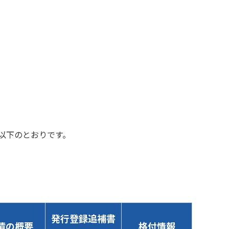
以下のとおりです。
発行登録追補書
債の概要
格付情報