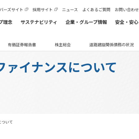
バーズサイト
採用サイト
ニュース
よくあるご質問
お問い合わせ
プ理念
サステナビリティ
企業・グループ情報
安全・安心
有価証券報告書
株主総会
道路建設関係債務の状況
カテゴリTOP
ファイナンスについて
他のIR情報
実施内容・各種データ
サステナビリティレポート
入札契約情報に関するよくあるご質問
法令遵守・コーポレー
レンジプロジェクト
路建設関係債務の状況
入札監視委員会
サステナビリティレポート2026(デジタルブック)
よくあるご質問
内部統制システム
覧
債・格付情報
暴力団等排除措置について
レポートダウンロード（PDF）
公益通報窓口
ステナビリティ・ファイナンス
入札・契約方式
各種会議・検討会
ーシャル・ファイナンス
技術基準類
安全・安心・快適の追求
建設事業の推進
阪神高速事業アドバ
神高速道路株式会社の開始貸借対照表
入札占用情報
けた今後の取り組み
技術審議会等
旧）阪神高速道路公団の情報
各種データ
について
阪神高速道路株式会
等
中期経営計画（2026～2028）