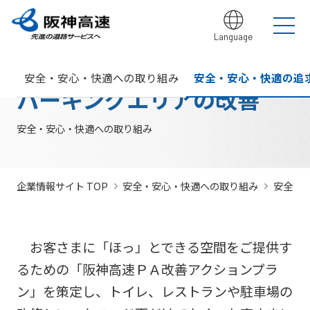
Language
グループ理念
サステナビリティ
企業・グループ情報
安全・安心・快適への取り組み
IR情報
入札契約情報
カテゴリTOP
カテゴリTOP
カテゴリTOP
カテゴリTOP
カテゴリTOP
カテゴリTOP
安全・安心・快適への取り組み
安全・安心・快適の追
阪神高速グ
最新IR資料
発注
競争参
社会貢献活動
実施内
会社概要・
その他のIR情報
入札契
サステナビリティレポ
法令遵
Hi-
情
パーキングエリアの改善
決算情
ループのサ
見通
加資格
（助成）
容・各
組織
約情報
ート
守・コー
TeLus（工
報
ステナビリ
し・
種デー
に関す
ポレート
事情報等共
の
報
IR説明動画
道路建設関係債務の
ティ
入札
タ
るよく
ガバナン
有システ
公
お客さま満足の実
大規模更新・修繕
安全・安心・快適
建設事業の推進
プロの仕事の徹底
競争
未来(あす)へ
企業概要
サステナビリテ
現に向けて
事業
の追求
情報
あるご
ス
ム）
開
安全・安心・快適への取り組み
状況
有価証
質問
社長ごあいさつ
/
社長定例記者会
IR説明資料
参加
のチャレン
ィレポート
トップメ
入札
阪神高速グループビジョン
中期経営計画（2026～2028）
見
組織・事
年
内部統
Hi-
情
券報告
社債・格付情報
205X
資格
ジプロジェ
2026(デジタルブ
ッセージ
監視
よくあ
業所一覧
間
制シス
TeLusポ
報
書
関係
クト
ック)
関連事業・国際事
環境にやさしく、
阪神・淡路大震災
委員
るご質
インパクト
サステナビリティ・
業の展開
地域・社会ととも
～つないでいく1.17
サステナ
発
テム
ータル
開
企業情報サイト TOP
安全・安心・快適への取り組み
安全・
に
～
会
問
レポート
ファイナンス
株主総
競争
若手研究者
レポートダウン
ビリティ
注
サイト
示
事業・取り
公益通
会
参加
助成
ロード（PDF）
組み
ニュース
暴力
見
ソーシャル・ファイ
報窓口
各
停止
団等
通
ナンス
サステナ
事業計画
種
措置
お客さまに「ほっ」とできる空間をご提供す
排除
し
ビリティ
デ
阪神高速道路株式会
につ
措置
経営効率
各種会
るための「阪神高速ＰＡ改善アクションプラ
経営
入
ー
社の開始貸借対照表
いて
議・検討
につ
化に向け
会
札
タ
ン」を策定し、トイレ、レストランや駐車場の
いて
サステナ
た今後の
（旧）阪神高速道路
公