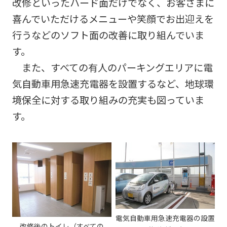
阪神高
改修といったハード面だけでなく、お客さまに
ビリティ
取り組み
公団の情報
入
告
速事業
重要課題
喜んでいただけるメニューや笑顔でお出迎えを
札・
新技術の
アドバ
入
契約
ガバナン
募集
行うなどのソフト面の改善に取り組んでいま
イザリ
札
方式
ス報告
ー会議
協定・事
結
す。
阪神高速グループ
技術
サステナ
業許可等
果
技術審
また、すべての有人のパーキングエリアに電
基準
ビリティ
議会等
受賞歴
電
気自動車用急速充電器を設置するなど、地球環
類
関連情報
子
阪神高
阪神高速
境保全に対する取り組みの充実も図っていま
入札
入
速道路
グルー
占用
札
す。
株式会
プ カス
情報
社事業
タマーハ
電
評価監
各種
ラスメン
子
視委員
デー
トに対す
契
会
タ
る基本方
約
針
電気自動車用急速充電器の設置
改修後のトイレ（すべての