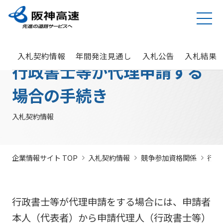
グループ理念
サステナビリティ
企業・グループ情報
安全・安心・快適への取り組み
IR情報
入札契約情報
カテゴリTOP
カテゴリTOP
カテゴリTOP
カテゴリTOP
カテゴリTOP
カテゴリTOP
入札契約情報
年間発注見通し
入札公告
入札結果
阪神高速グ
最新IR資料
発注
競争参
社会貢献活動
実施内
会社概要・
その他のIR情報
入札契
サステナビリティレポ
法令遵
Hi-
情
行政書士等が代理申請する
決算情
ループのサ
見通
加資格
（助成）
容・各
組織
約情報
ート
守・コー
TeLus（工
報
ステナビリ
し・
種デー
に関す
ポレート
事情報等共
の
報
IR説明動画
道路建設関係債務の
ティ
入札
タ
るよく
ガバナン
有システ
公
お客さま満足の実
大規模更新・修繕
安全・安心・快適
建設事業の推進
プロの仕事の徹底
場合の手続き
競争
未来(あす)へ
企業概要
サステナビリテ
現に向けて
事業
の追求
情報
あるご
ス
ム）
開
状況
有価証
質問
社長ごあいさつ
/
社長定例記者会
IR説明資料
参加
のチャレン
ィレポート
トップメ
入札
阪神高速グループビジョン
中期経営計画（2026～2028）
見
組織・事
年
内部統
Hi-
情
券報告
社債・格付情報
205X
資格
ジプロジェ
2026(デジタルブ
ッセージ
監視
入札契約情報
よくあ
業所一覧
間
制シス
TeLusポ
報
書
関係
クト
ック)
関連事業・国際事
環境にやさしく、
阪神・淡路大震災
委員
るご質
インパクト
サステナビリティ・
業の展開
地域・社会ととも
～つないでいく1.17
サステナ
発
テム
ータル
開
に
～
会
問
レポート
ファイナンス
株主総
競争
若手研究者
レポートダウン
ビリティ
注
サイト
示
事業・取り
公益通
会
参加
助成
ロード（PDF）
組み
ニュース
暴力
見
企業情報サイト TOP
入札契約情報
競争参加資格関係
行政
ソーシャル・ファイ
報窓口
各
停止
団等
通
ナンス
サステナ
事業計画
種
措置
排除
し
ビリティ
デ
阪神高速道路株式会
につ
措置
経営効率
各種会
経営
入
ー
社の開始貸借対照表
いて
議・検討
行政書士等が代理申請をする場合には、申請者
につ
化に向け
会
札
タ
いて
サステナ
た今後の
（旧）阪神高速道路
本人（代表者）から申請代理人（行政書士等）
公