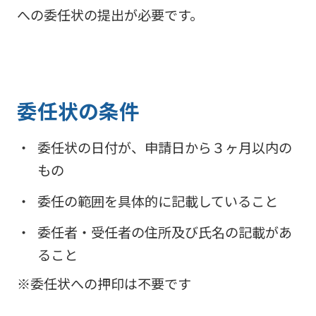
阪神高
ビリティ
取り組み
公団の情報
入
告
への委任状の提出が必要です。
速事業
重要課題
札・
新技術の
アドバ
入
契約
ガバナン
募集
イザリ
札
方式
ス報告
ー会議
協定・事
結
阪神高速グループ
技術
サステナ
業許可等
果
技術審
基準
ビリティ
委任状の条件
議会等
受賞歴
電
類
関連情報
子
阪神高
阪神高速
入札
入
委任状の日付が、申請日から３ヶ月以内の
速道路
グルー
占用
札
株式会
プ カス
もの
情報
社事業
タマーハ
電
評価監
各種
ラスメン
子
委任の範囲を具体的に記載していること
視委員
デー
トに対す
契
会
タ
委任者・受任者の住所及び氏名の記載があ
る基本方
約
針
ること
※委任状への押印は不要です