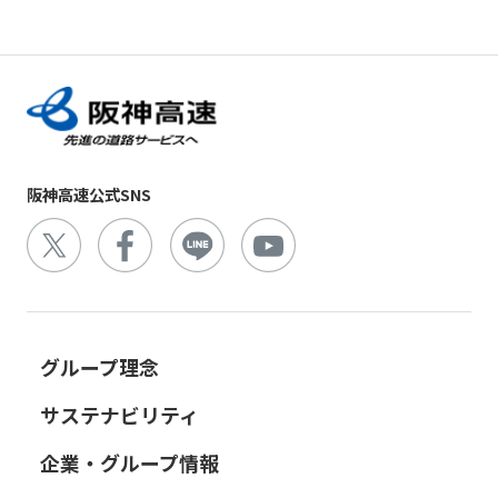
阪神高
ビリティ
取り組み
公団の情報
入
告
速事業
重要課題
札・
新技術の
アドバ
入
契約
ガバナン
募集
イザリ
札
方式
ス報告
ー会議
協定・事
結
阪神高速グループ
技術
サステナ
業許可等
果
技術審
基準
ビリティ
議会等
受賞歴
電
類
関連情報
阪神高速公式SNS
子
阪神高
阪神高速
入札
入
速道路
グルー
占用
札
株式会
プ カス
情報
社事業
タマーハ
電
評価監
各種
ラスメン
子
視委員
デー
トに対す
契
会
タ
る基本方
約
グループ理念
針
サステナビリティ
企業・グループ情報