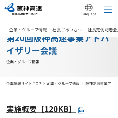
Language
グループ理念
サステナビリティ
企業・グループ情報
安全・安心・快適への取り組み
IR情報
入札契約情報
カテゴリTOP
カテゴリTOP
カテゴリTOP
カテゴリTOP
カテゴリTOP
カテゴリTOP
企業・グループ情報
社長ごあいさつ
社長定例記者会
阪神高速グ
最新IR資料
発注
競争参
社会貢献活動
実施内
会社概要・
その他のIR情報
入札契
サステナビリティレポ
法令遵
Hi-
情
第20回阪神高速事業アドバ
決算情
ループのサ
見通
加資格
（助成）
容・各
組織
約情報
ート
守・コー
TeLus（工
報
ステナビリ
し・
種デー
に関す
ポレート
事情報等共
の
報
IR説明動画
道路建設関係債務の
ティ
入札
タ
るよく
ガバナン
有システ
公
お客さま満足の実
大規模更新・修繕
安全・安心・快適
建設事業の推進
プロの仕事の徹底
イザリー会議
競争
未来(あす)へ
企業概要
サステナビリテ
現に向けて
事業
の追求
情報
あるご
ス
ム）
開
状況
有価証
質問
社長ごあいさつ
/
社長定例記者会
IR説明資料
参加
のチャレン
ィレポート
トップメ
入札
阪神高速グループビジョン
中期経営計画（2026～2028）
見
組織・事
年
内部統
Hi-
情
券報告
社債・格付情報
205X
資格
ジプロジェ
2026(デジタルブ
ッセージ
監視
企業・グループ情報
よくあ
業所一覧
間
制シス
TeLusポ
報
書
関係
クト
ック)
関連事業・国際事
環境にやさしく、
阪神・淡路大震災
委員
るご質
インパクト
サステナビリティ・
業の展開
地域・社会ととも
～つないでいく1.17
サステナ
発
テム
ータル
開
に
～
会
問
レポート
ファイナンス
株主総
競争
若手研究者
レポートダウン
ビリティ
注
サイト
示
事業・取り
公益通
会
参加
助成
ロード（PDF）
組み
ニュース
暴力
見
企業情報サイト TOP
企業・グループ情報
阪神高速事業アド
ソーシャル・ファイ
報窓口
各
停止
団等
通
ナンス
サステナ
事業計画
種
措置
排除
し
ビリティ
デ
阪神高速道路株式会
につ
措置
経営効率
各種会
経営
入
ー
社の開始貸借対照表
いて
議・検討
実施概要【120KB】
につ
化に向け
会
札
タ
いて
サステナ
た今後の
（旧）阪神高速道路
公