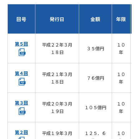
阪神高
ビリティ
取り組み
公団の情報
入
告
速事業
重要課題
札・
新技術の
アドバ
入
契約
ガバナン
回号
発行日
金額
年限
募集
イザリ
札
方式
ス報告
ー会議
協定・事
結
阪神高速グループ
技術
サステナ
業許可等
果
技術審
基準
第５回
ビリティ
平成２２年３月
１０
議会等
受賞歴
電
３５億円
類
関連情報
１８日
年
子
阪神高
阪神高速
入札
入
速道路
グルー
占用
札
株式会
プ カス
第４回
平成２１年３月
１０
情報
７６億円
社事業
タマーハ
電
１８日
年
評価監
各種
ラスメン
子
視委員
デー
トに対す
契
会
タ
る基本方
約
第３回
平成２０年３月
１０
１０５億円
針
１９日
年
第２回
平成１９年３月
１２５．６
１０