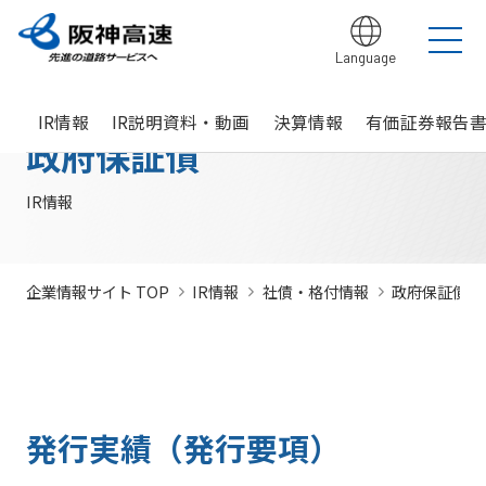
Language
グループ理念
サステナビリティ
企業・グループ情報
安全・安心・快適への取り組み
IR情報
入札契約情報
カテゴリTOP
カテゴリTOP
カテゴリTOP
カテゴリTOP
カテゴリTOP
カテゴリTOP
IR情報
IR説明資料・動画
決算情報
有価証券報告
阪神高速グ
最新IR資料
発注
競争参
社会貢献活動
実施内
会社概要・
その他のIR情報
入札契
サステナビリティレポ
法令遵
Hi-
情
政府保証債
決算情
ループのサ
見通
加資格
（助成）
容・各
組織
約情報
ート
守・コー
TeLus（工
報
ステナビリ
し・
種デー
に関す
ポレート
事情報等共
の
報
IR説明動画
道路建設関係債務の
ティ
入札
タ
るよく
ガバナン
有システ
公
お客さま満足の実
大規模更新・修繕
安全・安心・快適
建設事業の推進
プロの仕事の徹底
競争
未来(あす)へ
企業概要
サステナビリテ
現に向けて
事業
の追求
情報
あるご
ス
ム）
開
IR情報
状況
有価証
質問
社長ごあいさつ
/
社長定例記者会
IR説明資料
参加
のチャレン
ィレポート
トップメ
入札
阪神高速グループビジョン
中期経営計画（2026～2028）
見
組織・事
年
内部統
Hi-
情
券報告
社債・格付情報
205X
資格
ジプロジェ
2026(デジタルブ
ッセージ
監視
よくあ
業所一覧
間
制シス
TeLusポ
報
書
関係
クト
ック)
関連事業・国際事
環境にやさしく、
阪神・淡路大震災
委員
るご質
インパクト
サステナビリティ・
業の展開
地域・社会ととも
～つないでいく1.17
サステナ
発
テム
ータル
開
企業情報サイト TOP
IR情報
社債・格付情報
政府保証債
に
～
会
問
レポート
ファイナンス
株主総
競争
若手研究者
レポートダウン
ビリティ
注
サイト
示
事業・取り
公益通
会
参加
助成
ロード（PDF）
組み
ニュース
暴力
見
ソーシャル・ファイ
報窓口
各
停止
団等
通
ナンス
サステナ
事業計画
種
措置
排除
し
ビリティ
デ
阪神高速道路株式会
につ
措置
経営効率
各種会
経営
入
ー
社の開始貸借対照表
いて
議・検討
発行実績（発行要項）
につ
化に向け
会
札
タ
いて
サステナ
た今後の
（旧）阪神高速道路
公