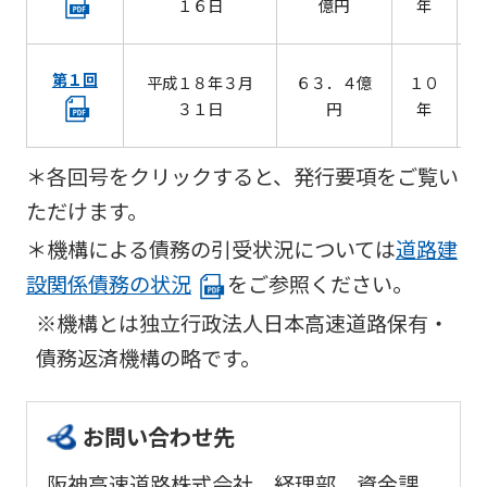
１６日
億円
年
第１回
平成１８年３月
６３．４億
１０
３１日
円
年
＊各回号をクリックすると、発行要項をご覧い
ただけます。
＊機構による債務の引受状況については
道路建
設関係債務の状況
をご参照ください。
※機構とは独立行政法人日本高速道路保有・
債務返済機構の略です。
お問い合わせ先
阪神高速道路株式会社 経理部 資金課