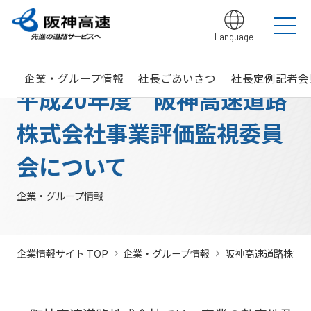
Language
グループ理念
サステナビリティ
企業・グループ情報
安全・安心・快適への取り組み
IR情報
入札契約情報
カテゴリTOP
カテゴリTOP
カテゴリTOP
カテゴリTOP
カテゴリTOP
カテゴリTOP
企業・グループ情報
社長ごあいさつ
社長定例記者会
阪神高速グ
最新IR資料
発注
競争参
社会貢献活動
実施内
会社概要・
その他のIR情報
入札契
サステナビリティレポ
法令遵
Hi-
情
平成20年度 阪神高速道路
決算情
ループのサ
見通
加資格
（助成）
容・各
組織
約情報
ート
守・コー
TeLus（工
報
ステナビリ
し・
種デー
に関す
ポレート
事情報等共
の
報
IR説明動画
道路建設関係債務の
ティ
入札
タ
るよく
ガバナン
有システ
公
お客さま満足の実
大規模更新・修繕
安全・安心・快適
建設事業の推進
プロの仕事の徹底
株式会社事業評価監視委員
競争
未来(あす)へ
企業概要
サステナビリテ
現に向けて
事業
の追求
情報
あるご
ス
ム）
開
状況
有価証
質問
社長ごあいさつ
/
社長定例記者会
IR説明資料
参加
のチャレン
ィレポート
トップメ
入札
阪神高速グループビジョン
中期経営計画（2026～2028）
見
組織・事
年
内部統
Hi-
情
券報告
社債・格付情報
205X
資格
ジプロジェ
2026(デジタルブ
会について
ッセージ
監視
よくあ
業所一覧
間
制シス
TeLusポ
報
書
関係
クト
ック)
関連事業・国際事
環境にやさしく、
阪神・淡路大震災
委員
るご質
インパクト
サステナビリティ・
業の展開
地域・社会ととも
～つないでいく1.17
サステナ
発
テム
ータル
開
に
～
会
企業・グループ情報
問
レポート
ファイナンス
株主総
競争
若手研究者
レポートダウン
ビリティ
注
サイト
示
事業・取り
公益通
会
参加
助成
ロード（PDF）
組み
ニュース
暴力
見
ソーシャル・ファイ
報窓口
各
停止
団等
通
ナンス
サステナ
事業計画
種
措置
排除
し
企業情報サイト TOP
企業・グループ情報
阪神高速道路株式
ビリティ
デ
阪神高速道路株式会
につ
措置
経営効率
各種会
経営
入
ー
社の開始貸借対照表
いて
議・検討
につ
化に向け
会
札
タ
いて
サステナ
た今後の
（旧）阪神高速道路
公