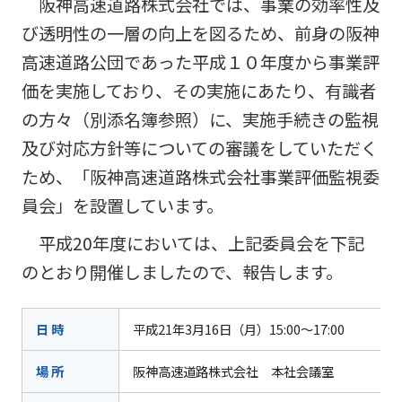
阪神高
阪神高速道路株式会社では、事業の効率性及
ビリティ
取り組み
公団の情報
入
告
速事業
重要課題
び透明性の一層の向上を図るため、前身の阪神
札・
新技術の
アドバ
入
契約
ガバナン
募集
高速道路公団であった平成１０年度から事業評
イザリ
札
方式
ス報告
ー会議
協定・事
結
価を実施しており、その実施にあたり、有識者
阪神高速グループ
技術
サステナ
業許可等
果
技術審
の方々（別添名簿参照）に、実施手続きの監視
基準
ビリティ
議会等
受賞歴
電
及び対応方針等についての審議をしていただく
類
関連情報
子
阪神高
阪神高速
ため、「阪神高速道路株式会社事業評価監視委
入札
入
速道路
グルー
占用
札
員会」を設置しています。
株式会
プ カス
情報
社事業
タマーハ
電
平成20年度においては、上記委員会を下記
評価監
各種
ラスメン
子
のとおり開催しましたので、報告します。
視委員
デー
トに対す
契
会
タ
る基本方
約
針
日 時
平成21年3月16日（月）15:00〜17:00
場 所
阪神高速道路株式会社 本社会議室