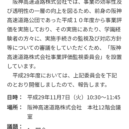
阪神高
阪神高速道路株式会社では、事業の効率性及
ビリティ
取り組み
公団の情報
入
告
速事業
重要課題
び透明性の一層の向上を図るため、前身の阪神
札・
新技術の
アドバ
入
契約
ガバナン
募集
高速道路公団であった平成１０年度から事業評
イザリ
札
方式
ス報告
ー会議
協定・事
結
価を実施しており、その実施にあたり、学識経
阪神高速グループ
技術
サステナ
業許可等
果
技術審
験者の方々に、実施手続きの監視及び対応方針
基準
ビリティ
議会等
受賞歴
電
等についての審議をしていただくため、「阪神
類
関連情報
子
阪神高
阪神高速
高速道路株式会社事業評価監視委員会」を設置
入札
入
速道路
グルー
占用
札
しています。
株式会
プ カス
情報
社事業
タマーハ
平成29年度においては、上記委員会を下記
電
評価監
各種
ラスメン
子
のとおり開催しましたので、報告します。
視委員
デー
トに対す
契
会
タ
る基本方
約
日時：
平成29年11月7日（火）10:30～11:45
針
場所：
阪神高速道路株式会社 本社12階会議
室
議題：