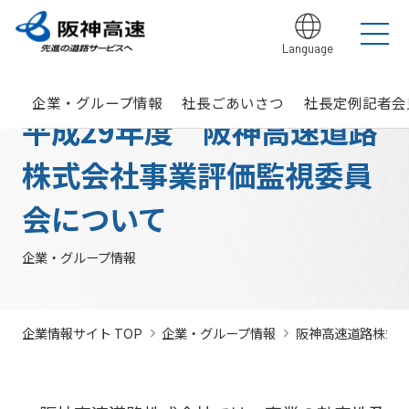
Language
グループ理念
サステナビリティ
企業・グループ情報
安全・安心・快適への取り組み
IR情報
入札契約情報
カテゴリTOP
カテゴリTOP
カテゴリTOP
カテゴリTOP
カテゴリTOP
カテゴリTOP
企業・グループ情報
社長ごあいさつ
社長定例記者会
阪神高速グ
最新IR資料
発注
競争参
社会貢献活動
実施内
会社概要・
その他のIR情報
入札契
サステナビリティレポ
法令遵
Hi-
情
平成29年度 阪神高速道路
決算情
ループのサ
見通
加資格
（助成）
容・各
組織
約情報
ート
守・コー
TeLus（工
報
ステナビリ
し・
種デー
に関す
ポレート
事情報等共
の
報
IR説明動画
道路建設関係債務の
ティ
入札
タ
るよく
ガバナン
有システ
公
お客さま満足の実
大規模更新・修繕
安全・安心・快適
建設事業の推進
プロの仕事の徹底
株式会社事業評価監視委員
競争
未来(あす)へ
企業概要
サステナビリテ
現に向けて
事業
の追求
情報
あるご
ス
ム）
開
状況
有価証
質問
社長ごあいさつ
/
社長定例記者会
IR説明資料
参加
のチャレン
ィレポート
トップメ
入札
阪神高速グループビジョン
中期経営計画（2026～2028）
見
組織・事
年
内部統
Hi-
情
券報告
社債・格付情報
205X
資格
ジプロジェ
2026(デジタルブ
会について
ッセージ
監視
よくあ
業所一覧
間
制シス
TeLusポ
報
書
関係
クト
ック)
関連事業・国際事
環境にやさしく、
阪神・淡路大震災
委員
るご質
インパクト
サステナビリティ・
業の展開
地域・社会ととも
～つないでいく1.17
サステナ
発
テム
ータル
開
に
～
会
企業・グループ情報
問
レポート
ファイナンス
株主総
競争
若手研究者
レポートダウン
ビリティ
注
サイト
示
事業・取り
公益通
会
参加
助成
ロード（PDF）
組み
ニュース
暴力
見
ソーシャル・ファイ
報窓口
各
停止
団等
通
ナンス
サステナ
事業計画
種
措置
排除
し
企業情報サイト TOP
企業・グループ情報
阪神高速道路株式
ビリティ
デ
阪神高速道路株式会
につ
措置
経営効率
各種会
経営
入
ー
社の開始貸借対照表
いて
議・検討
につ
化に向け
会
札
タ
いて
サステナ
た今後の
（旧）阪神高速道路
公