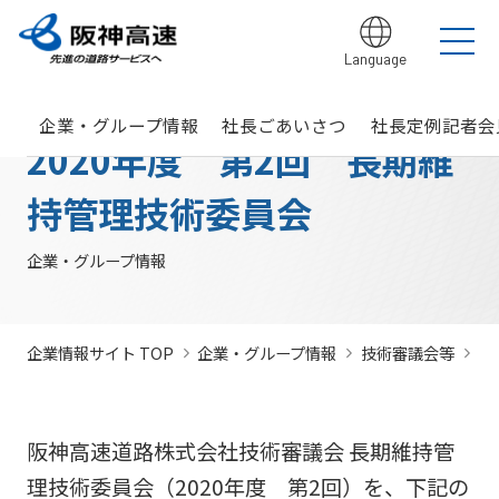
Language
グループ理念
サステナビリティ
企業・グループ情報
安全・安心・快適への取り組み
IR情報
入札契約情報
カテゴリTOP
カテゴリTOP
カテゴリTOP
カテゴリTOP
カテゴリTOP
カテゴリTOP
企業・グループ情報
社長ごあいさつ
社長定例記者会
阪神高速グ
最新IR資料
発注
競争参
社会貢献活動
実施内
会社概要・
その他のIR情報
入札契
サステナビリティレポ
法令遵
Hi-
情
2020年度 第2回 長期維
決算情
ループのサ
見通
加資格
（助成）
容・各
組織
約情報
ート
守・コー
TeLus（工
報
ステナビリ
し・
種デー
に関す
ポレート
事情報等共
の
報
IR説明動画
道路建設関係債務の
ティ
入札
タ
るよく
ガバナン
有システ
公
お客さま満足の実
大規模更新・修繕
安全・安心・快適
建設事業の推進
プロの仕事の徹底
持管理技術委員会
競争
未来(あす)へ
企業概要
サステナビリテ
現に向けて
事業
の追求
情報
あるご
ス
ム）
開
状況
有価証
質問
社長ごあいさつ
/
社長定例記者会
IR説明資料
参加
のチャレン
ィレポート
トップメ
入札
阪神高速グループビジョン
中期経営計画（2026～2028）
見
組織・事
年
内部統
Hi-
情
券報告
社債・格付情報
205X
資格
ジプロジェ
2026(デジタルブ
ッセージ
監視
企業・グループ情報
よくあ
業所一覧
間
制シス
TeLusポ
報
書
関係
クト
ック)
関連事業・国際事
環境にやさしく、
阪神・淡路大震災
委員
るご質
インパクト
サステナビリティ・
業の展開
地域・社会ととも
～つないでいく1.17
サステナ
発
テム
ータル
開
に
～
会
問
レポート
ファイナンス
株主総
競争
若手研究者
レポートダウン
ビリティ
注
サイト
示
事業・取り
公益通
会
参加
助成
ロード（PDF）
組み
ニュース
暴力
見
企業情報サイト TOP
企業・グループ情報
技術審議会等
2
ソーシャル・ファイ
報窓口
各
停止
団等
通
ナンス
サステナ
事業計画
種
措置
排除
し
ビリティ
デ
阪神高速道路株式会
につ
措置
経営効率
各種会
経営
入
ー
社の開始貸借対照表
いて
議・検討
阪神高速道路株式会社技術審議会 長期維持管
につ
化に向け
会
札
タ
いて
サステナ
た今後の
（旧）阪神高速道路
理技術委員会（2020年度 第2回）を、下記の
公