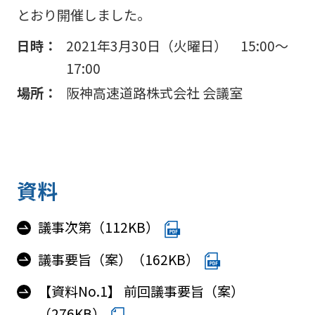
阪神高
ビリティ
取り組み
公団の情報
入
告
とおり開催しました。
速事業
重要課題
札・
新技術の
アドバ
入
契約
ガバナン
募集
日時：
2021年3月30日（火曜日） 15:00～
イザリ
札
方式
ス報告
ー会議
17:00
協定・事
結
阪神高速グループ
技術
サステナ
業許可等
果
技術審
場所：
阪神高速道路株式会社 会議室
基準
ビリティ
議会等
受賞歴
電
類
関連情報
子
阪神高
阪神高速
入札
入
速道路
グルー
占用
札
株式会
プ カス
情報
社事業
タマーハ
電
資料
評価監
各種
ラスメン
子
視委員
デー
トに対す
契
議事次第（112KB）
会
タ
る基本方
約
針
議事要旨（案）（162KB）
【資料No.1】 前回議事要旨（案）
（276KB）