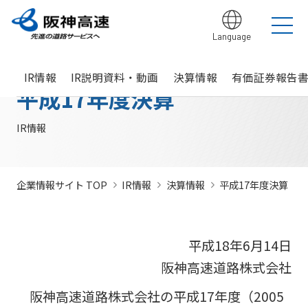
Language
グループ理念
サステナビリティ
企業・グループ情報
安全・安心・快適への取り組み
IR情報
入札契約情報
カテゴリTOP
カテゴリTOP
カテゴリTOP
カテゴリTOP
カテゴリTOP
カテゴリTOP
IR情報
IR説明資料・動画
決算情報
有価証券報告
阪神高速グ
最新IR資料
発注
競争参
社会貢献活動
実施内
会社概要・
その他のIR情報
入札契
サステナビリティレポ
法令遵
Hi-
情
平成17年度決算
決算情
ループのサ
見通
加資格
（助成）
容・各
組織
約情報
ート
守・コー
TeLus（工
報
ステナビリ
し・
種デー
に関す
ポレート
事情報等共
の
報
IR説明動画
道路建設関係債務の
ティ
入札
タ
るよく
ガバナン
有システ
公
お客さま満足の実
大規模更新・修繕
安全・安心・快適
建設事業の推進
プロの仕事の徹底
競争
未来(あす)へ
企業概要
サステナビリテ
現に向けて
事業
の追求
情報
あるご
ス
ム）
開
IR情報
状況
有価証
質問
社長ごあいさつ
/
社長定例記者会
IR説明資料
参加
のチャレン
ィレポート
トップメ
入札
阪神高速グループビジョン
中期経営計画（2026～2028）
見
組織・事
年
内部統
Hi-
情
券報告
社債・格付情報
205X
資格
ジプロジェ
2026(デジタルブ
ッセージ
監視
よくあ
業所一覧
間
制シス
TeLusポ
報
書
関係
クト
ック)
関連事業・国際事
環境にやさしく、
阪神・淡路大震災
委員
るご質
インパクト
サステナビリティ・
業の展開
地域・社会ととも
～つないでいく1.17
サステナ
発
テム
ータル
開
企業情報サイト TOP
IR情報
決算情報
平成17年度決算
に
～
会
問
レポート
ファイナンス
株主総
競争
若手研究者
レポートダウン
ビリティ
注
サイト
示
事業・取り
公益通
会
参加
助成
ロード（PDF）
組み
ニュース
暴力
見
ソーシャル・ファイ
報窓口
各
停止
団等
通
ナンス
サステナ
事業計画
種
措置
平成18年6月14日
排除
し
ビリティ
デ
阪神高速道路株式会
につ
措置
経営効率
各種会
阪神高速道路株式会社
経営
入
ー
社の開始貸借対照表
いて
議・検討
につ
化に向け
会
札
タ
いて
サステナ
阪神高速道路株式会社の平成17年度（2005
た今後の
（旧）阪神高速道路
公