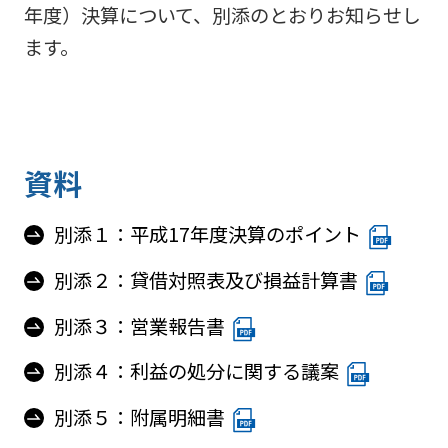
阪神高
ビリティ
取り組み
公団の情報
年度）決算について、別添のとおりお知らせし
入
告
速事業
重要課題
札・
新技術の
ます。
アドバ
入
契約
ガバナン
募集
イザリ
札
方式
ス報告
ー会議
協定・事
結
阪神高速グループ
技術
サステナ
業許可等
果
技術審
基準
ビリティ
議会等
受賞歴
電
類
関連情報
資料
子
阪神高
阪神高速
入札
入
速道路
グルー
占用
札
別添１：平成17年度決算のポイント
株式会
プ カス
情報
社事業
タマーハ
電
別添２：貸借対照表及び損益計算書
評価監
各種
ラスメン
子
視委員
デー
トに対す
契
別添３：営業報告書
会
タ
る基本方
約
針
別添４：利益の処分に関する議案
別添５：附属明細書