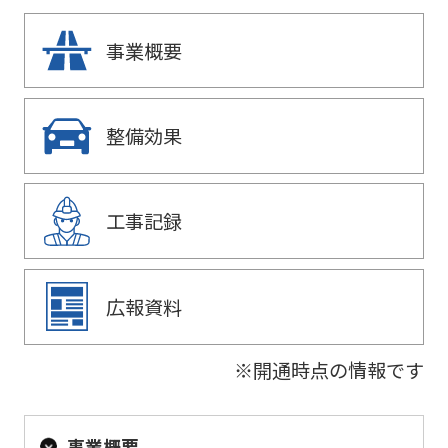
阪神高
ビリティ
取り組み
公団の情報
入
告
速事業
重要課題
札・
新技術の
アドバ
事業概要
入
契約
ガバナン
募集
イザリ
札
方式
ス報告
ー会議
協定・事
結
阪神高速グループ
技術
サステナ
業許可等
果
技術審
整備効果
基準
ビリティ
議会等
受賞歴
電
類
関連情報
子
阪神高
阪神高速
入札
入
速道路
グルー
工事記録
占用
札
株式会
プ カス
情報
社事業
タマーハ
電
評価監
各種
ラスメン
子
視委員
デー
広報資料
トに対す
契
会
タ
る基本方
約
針
※開通時点の情報です
事業概要