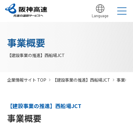
Language
グループ理念
サステナビリティ
企業・グループ情報
安全・安心・快適への取り組み
IR情報
入札契約情報
カテゴリTOP
カテゴリTOP
カテゴリTOP
カテゴリTOP
カテゴリTOP
カテゴリTOP
阪神高速グ
最新IR資料
発注
競争参
社会貢献活動
実施内
会社概要・
その他のIR情報
入札契
サステナビリティレポ
法令遵
Hi-
情
事業概要
決算情
ループのサ
見通
加資格
（助成）
容・各
組織
約情報
ート
守・コー
TeLus（工
報
ステナビリ
し・
種デー
に関す
ポレート
事情報等共
の
報
IR説明動画
道路建設関係債務の
ティ
入札
タ
るよく
ガバナン
有システ
公
お客さま満足の実
大規模更新・修繕
安全・安心・快適
建設事業の推進
プロの仕事の徹底
競争
未来(あす)へ
企業概要
サステナビリテ
現に向けて
事業
の追求
情報
あるご
ス
ム）
開
【建設事業の推進】西船場JCT
状況
有価証
質問
社長ごあいさつ
/
社長定例記者会
IR説明資料
参加
のチャレン
ィレポート
トップメ
入札
阪神高速グループビジョン
中期経営計画（2026～2028）
見
組織・事
年
内部統
Hi-
情
券報告
社債・格付情報
205X
資格
ジプロジェ
2026(デジタルブ
ッセージ
監視
よくあ
業所一覧
間
制シス
TeLusポ
報
書
関係
クト
ック)
関連事業・国際事
環境にやさしく、
阪神・淡路大震災
委員
るご質
インパクト
サステナビリティ・
業の展開
地域・社会ととも
～つないでいく1.17
サステナ
発
テム
ータル
開
企業情報サイト TOP
【建設事業の推進】西船場JCT
事業概
に
～
会
問
レポート
ファイナンス
株主総
競争
若手研究者
レポートダウン
ビリティ
注
サイト
示
事業・取り
公益通
会
参加
助成
ロード（PDF）
組み
ニュース
暴力
見
ソーシャル・ファイ
報窓口
各
停止
団等
通
ナンス
サステナ
事業計画
種
措置
【建設事業の推進】西船場JCT
排除
し
ビリティ
デ
阪神高速道路株式会
につ
措置
経営効率
各種会
事業概要
経営
入
ー
社の開始貸借対照表
いて
議・検討
につ
化に向け
会
札
タ
いて
サステナ
た今後の
（旧）阪神高速道路
公