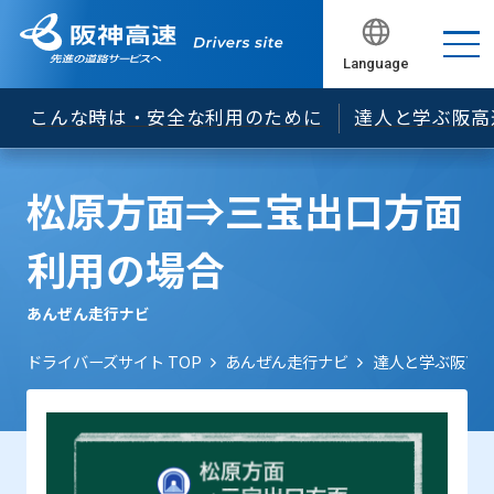
誤進入～ナビアプリの設定にご注意ください～
あおり運転等の危険な運転に関して
燃料の残量やタイヤの状態は必ず確認しましょう！
シートベルトはあなたの命綱！全席シートベルトを
Language
閉じる
閉じる
閉じる
閉じる
着用しましょう！
渋滞中の追突事故を防ぐために今日からできる５つ
こんな時は・安全な利用のために
達人と学ぶ阪高
の基本
高速道路におけるスマートフォン等のご利用につい
て
松原方面⇒三宝出口方面
利用の場合
あんぜん走行ナビ
ドライバーズサイト TOP
あんぜん走行ナビ
達人と学ぶ阪高運