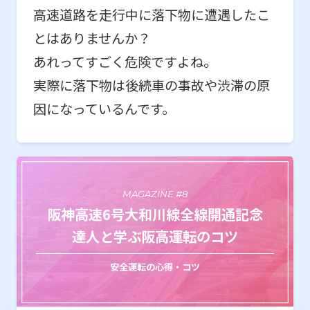
高速道路を走行中に落下物に遭遇したこ
とはありませんか？
あれってすごく危険ですよね。
実際に落下物は後続車の事故や渋滞の原
因になっているんです。
MAGAZINE #8
阪神高速6号大和川線全線開通記念
達人と学ぶ阪高運転のコツ
安全運転の心得・コツ