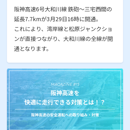
阪神高速6号大和川線 鉄砲～三宅西間の
延長7.7kmが3月29日16時に開通。
これにより、湾岸線と松原ジャンクショ
ンが直接つながり、大和川線の全線が開
通となります。
MAGAZINE #15
阪神高速を
快適に走行できる対策とは！？
阪神高速の安全運転への取り組み・対策