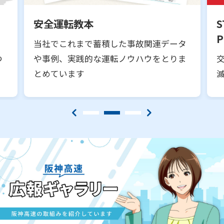
安全運転教本
S
P
、
当社でこれまで蓄積した事故関連データ
つ
や事例、実践的な運転ノウハウをとりま
とめています