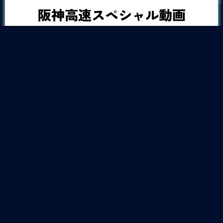
阪神高速スペシャル動画
サステナブルシティ
大阪・関西の発展と未来
大阪・関西の発展と交通の過去・現在を再現し、
未来を想像した映像をご覧ください。
（ショート版は
こちら
）