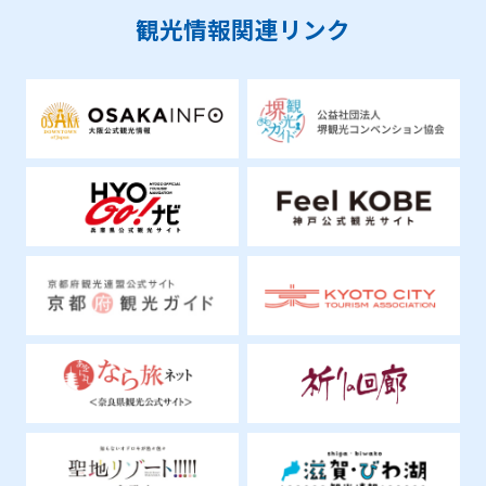
社寺・歴史・文化
観光情報関連リンク
芦屋市谷崎潤一郎記念館
明治・大正・昭和の華やかな日本の文化を
筆にとどめた谷崎潤一郎。彼の遺愛の品
や、原稿、書簡等を展示しています。
神戸エリア郊外
美術館・博物館・科学館
芦屋市立美術博物館
芦屋ゆかりの美術家を中心に、芦屋の自然
や歴史に関する文化財・考古資料の収集・
保存・調査・研究を行い、展示していま
す。