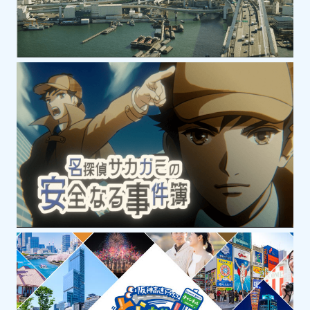
奈良、和歌山、滋賀
美術館・博物館・科学館
滋賀県立琵琶湖博物館
400万年にわたる琵琶湖の歴史をふり返る
さまざまな展示品や、琵琶湖に生息する生
き物などが見られる水族展示など見どころ