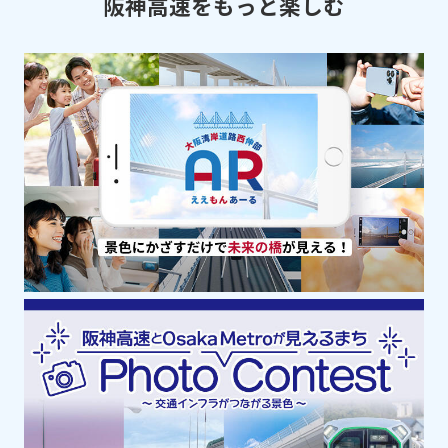
阪神高速をもっと楽しむ
兵庫ベイエリア
動物園・植物園・水族館
神戸須磨シーワールド
オルカスタディアム、ドルフィンスタディ
アム、 アクアライブの3つの建物で構成さ
れ、施設内に560種1万9000点もの生きもの
を展示。シャチが目の前で泳ぐレストラン
も！