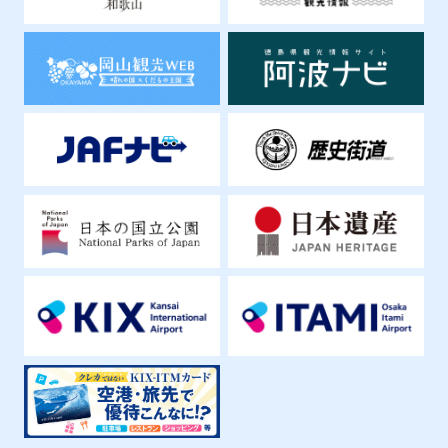
神戸エリア郊外
温泉・クアハウス
有馬温泉 太閤の湯
有馬温泉の温泉は塩分が日本一濃いことで
知られています。都市部から1時間程度で素
晴らしい泉質と六甲山の自然に恵まれてい
ます。
淡路・徳島
展望施設
淡路SA大観覧車
明石海峡大橋や神戸空港まで見渡せる観覧
車です。ワンちゃんと一緒の方や車いすの
方も安心してご利用いただけるゴンドラが