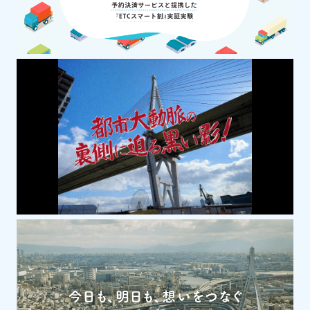
その他エリア
社寺・歴史・文化
篠山城大書院
慶長14年（1609）に徳川家康の命を受け築
城された篠山城の中心施設です。昭和19年
(1944）に焼失しましたが、現在は往時の
姿に復元、圧巻の木造建築が見られます。