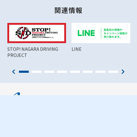
奈良、和歌山、滋賀
関連情報
社寺・歴史・文化
生駒山宝山寺
「生駒聖天」「生駒の聖天さん」と呼ば
れ、現世利益を求める多くの人々の信心の
STOP! NAGARA DRIVING
LINE
寺として多くの参拝客が訪れてます。
PROJECT
大阪エリア郊外
社寺・歴史・文化
石切劔箭神社（石切さん）
御祭神の御神威が強固な岩をも切り裂き、
貫き通すほど偉大な様をあらわしており、
交通情報
古くから腫物（でんぼ）や病気を癒す神社
として多くの参拝者が訪れます。