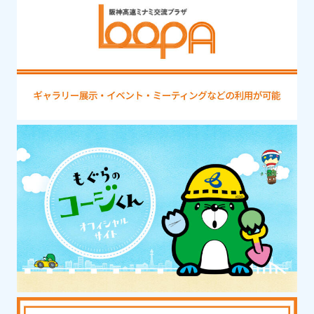
丹後半島の伊根湾には1階が船の格納庫、2
階が住居という独特の家屋が並ぶ伊根の舟
屋群があります。その情緒満点の景色を遊
覧船に乗って、海上から眺めることができ
る約25分のクルーズ。
淡路・徳島
社寺・歴史・文化
おのころ島神社
高さ21.7mの朱塗りの大鳥居が圧倒的な存
在感を放つ神社で、日本神話において伊弉
諾尊と伊弉冉尊が最初に国生みをしたと伝
えられる地に鎮座。縁結びなどのご利益が
あるとされます。