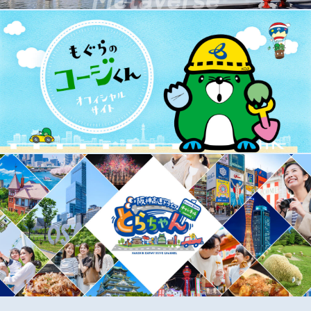
生田神社
物を生み育て万物の成長をご加護する神様
として崇敬を集め、お宮参り、七五三、恋
愛成就など、ご縁結びで訪れられていま
す。
奈良、和歌山、滋賀
公園・テーマパーク・遊園地
生駒山上遊園地
生駒山頂にある子どもから大人まで安心し
て遊べる遊園地です。「飛行塔」などの絶
景が楽しめるアトラクションはおすすめで
す。