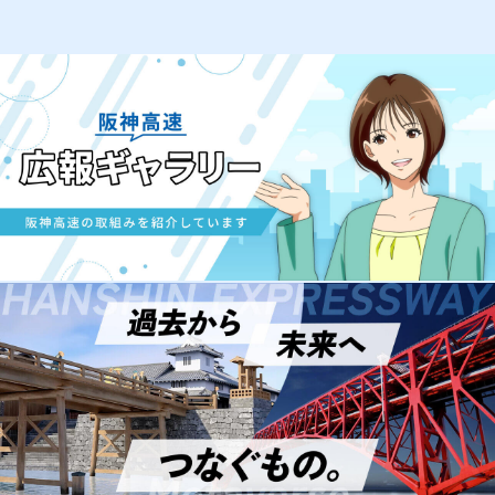
あります。
淡路・徳島
スポーツ・アウトドア・体験
淡路ファームパーク イング
ランドの丘
イギリスの湖水地方をイメージした農業公
園です。動物が暮らすグリーンヒルエリア
と湖が広がるイングランドエリアでゆっく
り一日をお過ごしください。
神戸中心部
社寺・歴史・文化