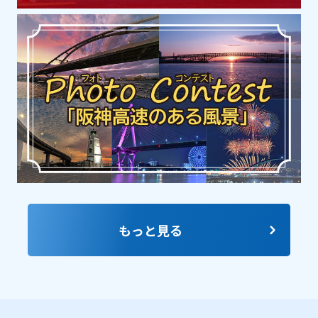
明石の歴史と文化を「自然環境と人々のく
らし」と題して八つのテーマで紹介する常
設展示のほか、特別展や企画展などを開催
しています。
神戸中心部
動物園・植物園・水族館
AQUARIUM × ART átoa(アク
アリウム バイ アート アトア)
アクアリウムを核に、舞台美術やデジタル
アートが融合する劇場型アクアリウムで
もっと見る
す。
神戸エリア郊外