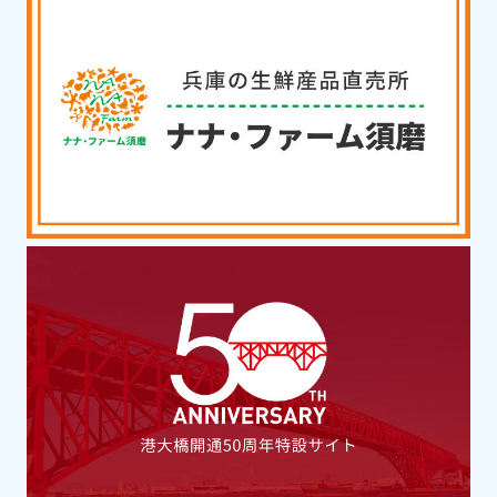
淡路・徳島
その他
うずの丘 大鳴門橋記念館
鳴門海峡と瀬戸内海が一望できる高台にあ
る人気の複合施設。うず潮をテーマにした
科学館、島の食材を使った料理が楽しめる
飲食店、タマネギをモチーフにしたフォト
スポットなどがあります。
兵庫ベイエリア
美術館・博物館・科学館
明石市立文化博物館