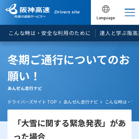
誤進入～ナビアプリの設定にご注意ください～
あおり運転等の危険な運転に関して
燃料の残量やタイヤの状態は必ず確認しましょう！
シートベルトはあなたの命綱！全席シートベルトを
Language
閉じる
閉じる
閉じる
閉じる
着用しましょう！
渋滞中の追突事故を防ぐために今日からできる５つ
こんな時は・安全な利用のために
達人と学ぶ阪高
の基本
高速道路におけるスマートフォン等のご利用につい
て
冬期ご通行についてのお
願い！
あんぜん走行ナビ
ドライバーズサイト TOP
あんぜん走行ナビ
こんな時は・安
「大雪に関する緊急発表」があ
った場合