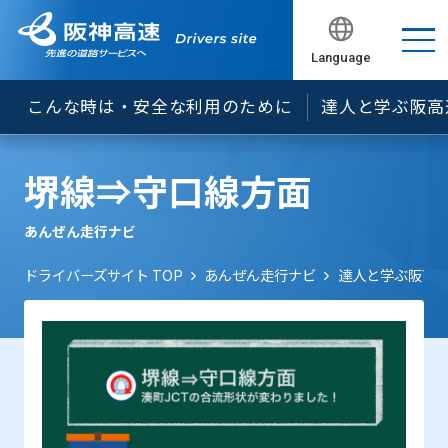
誤進入～ナビアプリの設定にご注意ください～
あおり運転等の危険な運転に関して
燃料の残量やタイヤの状態は必ず確認しましょう！
シートベルトはあなたの命綱！全席シートベルトを
Language
閉じる
閉じる
閉じる
閉じる
着用しましょう！
渋滞中の追突事故を防ぐために今日からできる５つ
こんな時は・安全な利用のために
達人と学ぶ阪高
の基本
高速道路におけるスマートフォン等のご利用につい
て
堺線⇒守口線方面
あんぜん走行ナビ
ドライバーズサイト TOP
あんぜん走行ナビ
達人と学ぶ阪高運