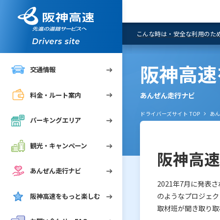
達人と学ぶ阪高運転の"
高速道路におけるスマー
誤進入～ナビアプリの設
阪高快適走行プロジェク
あなたの不安な局面をチ
ご利用について
ださい～
案内
リア
ペーン
ナビ
FAQ
こんな時は・安全な利用のた
阪神高速
交通情報
あんぜん走行ナビ
料金・ルート案内
れGo!）
めに
ドライバーズサイト TOP
あ
パーキングエリア
"
観光・キャンペーン
阪神高
あんぜん走行ナビ
2021年7月に発
のようなプロジェク
阪神高速をもっと楽しむ
取材班が聞き取り取
ずにご通行されたお客さま