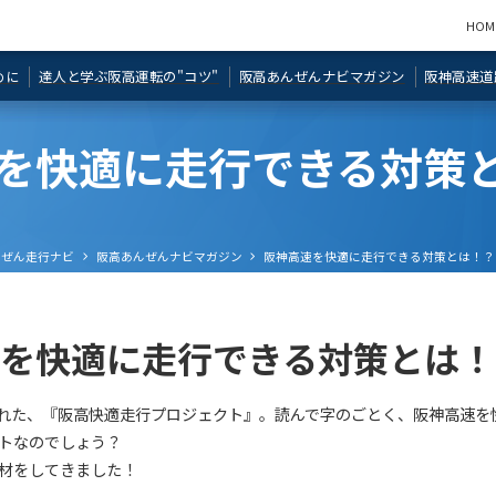
コツ"
トフォン等の
定にご注意く
天保山JCT・湾岸舞洲出口の運転のコ
燃料の残量やタイヤの状態は必ず確認
渋滞中の追突
HOM
ト
ェック
ツ動画を公開しました！
しましょう！
らできる５つ
めに
達人と学ぶ阪高運転の"コツ"
阪高あんぜんナビマガジン
阪神高速道
を快適に走行できる対策
んぜん走行ナビ
阪高あんぜんナビマガジン
阪神高速を快適に走行できる対策とは！？
速を快適に走行できる対策とは！
表された、『阪高快適走行プロジェクト』。読んで字のごとく、阪神高速
トなのでしょう？
材をしてきました！