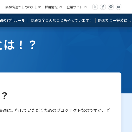
事故を防ぐために今日か
E
阪神高速からのお知らせ
採用情報
企業サイト
の基本
路の通行ルール
交通安全こんなこともやっています！
路面カラー舗装によ
とは！？
？
を快適に走行していただくためのプロジェクトなのですが、ど