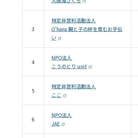
大阪海さくら
特定非営利活動法人
3
O'hana 親と子の絆を育むお手伝
い
NPO法人
4
こうのとり unit
特定非営利活動法人
5
ここ
NPO法人
6
JAE