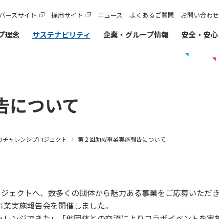
バーズサイト
採用サイト
ニュース
よくあるご質問
お問い合わせ
プ理念
サステナビリティ
企業・グループ情報
安全・安心
カテゴリTOP
ト
告について
他のIR情報
実施内容・各種データ
サステナビリティレポート
入札契約情報に関するよくあるご質問
法令遵守・コーポレー
レンジプロジェクト
路建設関係債務の状況
入札監視委員会
サステナビリティレポート2026(デジタルブック)
よくあるご質問
内部統制システム
覧
債・格付情報
暴力団等排除措置について
レポートダウンロード（PDF）
公益通報窓口
へのチャレンジプロジェクト
第２回助成事業実施報告について
ステナビリティ・ファイナンス
入札・契約方式
各種会議・検討会
ーシャル・ファイナンス
技術基準類
安全・安心・快適の追求
建設事業の推進
阪神高速事業アドバ
神高速道路株式会社の開始貸借対照表
入札占用情報
けた今後の取り組み
技術審議会等
旧）阪神高速道路公団の情報
各種データ
2回プロジェクトへ、数多くの団体から魅力ある事業をご応募いた
阪神高速道路株式会
事業実施報告会を開催しました。
等
中期経営計画（2026～2028）
ャレンジできた」「他団体との交流によりコラボイベントを実