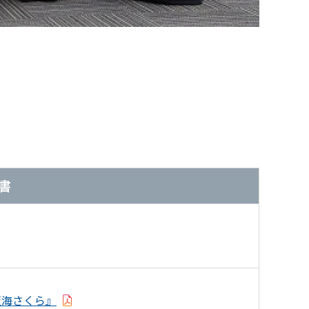
書
阪海さくら』