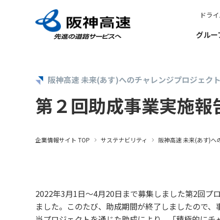
ドライ
グルー
グループ理念
サステナビリティ
企業・グループ情報
安全・安心・快適への取り組み
IR情報
入札契約情報
カテゴリTOP
カテゴリTOP
カテゴリTOP
カテゴリTOP
カテゴリTOP
阪神高速 未来(あす)へのチャレンジプロジェク
第２回助成事業実施報
阪神高速グループのサステナビリティ
最新IR資料
発注見通し・入札情報
競争参加資格
社会貢献活動（助成）
会社概要・組織
その
決算情報
トップメッセージ
IR説明動画
年間発注見通し
競争参加資格関係
未来(あす)へのチャ
企業概要
道
有価証券報告書
サステナビリティニュース
IR説明資料
入札公告
競争参加停止措置について
若手研究者助成
組織・事業所一
社
株主総会
企業情報サイト TOP
サステナビリティ
阪神高速 未来(あす)
サステナビリティ経営
インパクトレポート
入札結果
サ
事業・取り組み
サステナビリティ重要課題
電子入札
ソ
お客さま満足の実現に向けて
社長ごあいさつ
/
社長定例記者会見
大規模更新・修繕事業
事業計画
ガバナンス報告
電子契約
阪
経営効率化に向
サステナビリティ関連情報
（
2022年3月1日～4月20日まで募集しました第
新技術の募集
ました。このたび、助成期間が終了しましたので、
協定・事業許可
阪神高速グループビジョン205X
当プロジェクトを通じた助成により、「積極的にチ