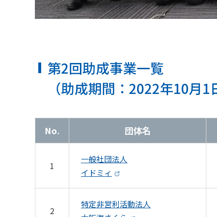
第2回助成事業一覧
（助成期間：2022年10月1
No.
団体名
一般社団法人
1
イドミィ
特定非営利活動法人
2