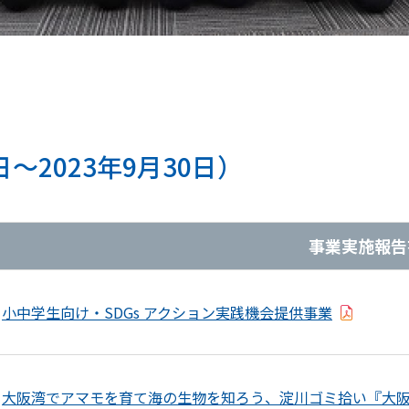
日～2023年9月30日）
事業実施報告
小中学生向け・SDGs アクション実践機会提供事業
大阪湾でアマモを育て海の生物を知ろう、淀川ゴミ拾い『大