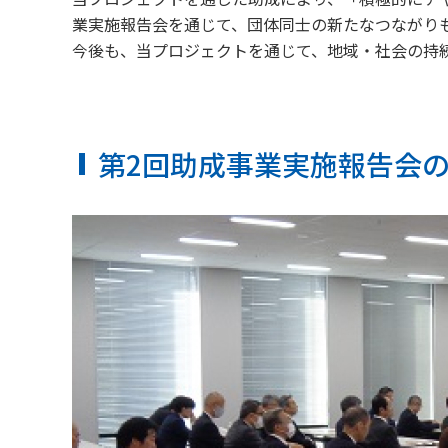
受賞歴
業実施報告会を通じて、団体同士の新たなつながり
阪神高速グルー
関連事業・国際事業の展開
環境にやさしく、地域
阪神高速グループ
今後も、当プロジェクトを通じて、地域・社会の持
第2回助成事業実施報告会