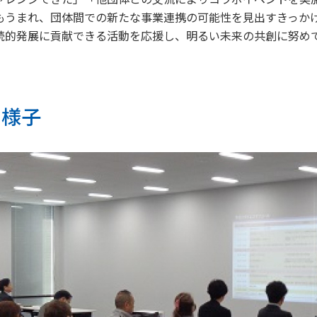
もうまれ、団体間での新たな事業連携の可能性を見出すきっか
プ カスタマーハラスメントに対する基本方針
・社会とともに
阪神・淡路大震災
続的発展に貢献できる活動を応援し、明るい未来の共創に努め
～つないでいく1.17～
の様子