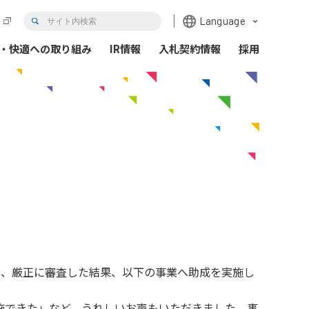
한국어
Language
・快適への取り組み
IR情報
入札契約情報
採用
トガバナンス
Hi-TeLus（工事情報等共有システム）
情報の公開
情報開示
Hi-TeLusポータルサイト
各種データ
プロの仕事の徹底
イザリー会議
だき、厳正に審査した結果、以下の事業へ助成を実施し
社事業評価監視委員会
施できた」など、うれしいお声もいただきました。事