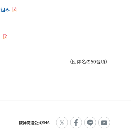
り組み
用
（団体名の50音順）
阪神高速公式SNS