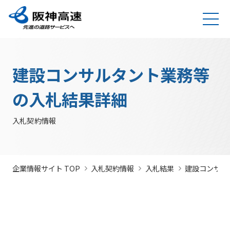
グループ理念
サステナビリティ
企業・グループ情報
安全・安心・快適への取り組み
IR情報
入札契約情報
カテゴリTOP
カテゴリTOP
カテゴリTOP
カテゴリTOP
カテゴリTOP
カテゴリTOP
阪神高速グ
最新IR資料
発注
競争参
社会貢献活動
実施内
会社概要・
その他のIR情報
入札契
サステナビリティレポ
法令遵
Hi-
情
建設コンサルタント業務等
決算情
ループのサ
見通
加資格
（助成）
容・各
組織
約情報
ート
守・コー
TeLus（工
報
ステナビリ
し・
種デー
に関す
ポレート
事情報等共
の
報
IR説明動画
道路建設関係債務の
ティ
入札
タ
るよく
ガバナン
有システ
公
お客さま満足の実
大規模更新・修繕
安全・安心・快適
建設事業の推進
プロの仕事の徹底
競争
未来(あす)へ
企業概要
サステナビリテ
の入札結果詳細
現に向けて
事業
の追求
情報
あるご
ス
ム）
開
状況
有価証
質問
社長ごあいさつ
/
社長定例記者会
IR説明資料
参加
のチャレン
ィレポート
トップメ
入札
阪神高速グループビジョン
中期経営計画（2026～2028）
見
組織・事
年
内部統
Hi-
情
券報告
社債・格付情報
205X
資格
ジプロジェ
2026(デジタルブ
ッセージ
監視
入札契約情報
よくあ
業所一覧
間
制シス
TeLusポ
報
書
関係
クト
ック)
関連事業・国際事
環境にやさしく、
阪神・淡路大震災
委員
るご質
インパクト
サステナビリティ・
業の展開
地域・社会ととも
～つないでいく1.17
サステナ
発
テム
ータル
開
に
～
会
問
レポート
ファイナンス
株主総
競争
若手研究者
レポートダウン
ビリティ
注
サイト
示
事業・取り
公益通
会
参加
助成
ロード（PDF）
組み
ニュース
暴力
見
ソーシャル・ファイ
報窓口
各
企業情報サイト TOP
入札契約情報
入札結果
建設コンサル
停止
団等
通
ナンス
サステナ
事業計画
種
措置
排除
し
ビリティ
デ
阪神高速道路株式会
につ
措置
経営効率
各種会
経営
入
ー
社の開始貸借対照表
いて
議・検討
につ
化に向け
会
札
タ
いて
サステナ
た今後の
（旧）阪神高速道路
公