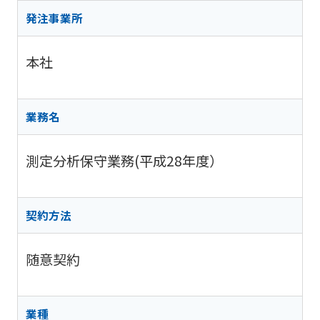
阪神高
ビリティ
取り組み
公団の情報
入
告
速事業
発注事業所
重要課題
札・
新技術の
アドバ
入
契約
ガバナン
募集
イザリ
札
方式
本社
ス報告
ー会議
協定・事
結
阪神高速グループ
技術
サステナ
業許可等
果
技術審
基準
ビリティ
議会等
受賞歴
電
業務名
類
関連情報
子
阪神高
阪神高速
入札
入
速道路
グルー
測定分析保守業務(平成28年度）
占用
札
株式会
プ カス
情報
社事業
タマーハ
電
評価監
各種
ラスメン
子
契約方法
視委員
デー
トに対す
契
会
タ
る基本方
約
針
随意契約
業種