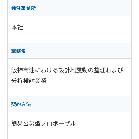
阪神高
ビリティ
取り組み
公団の情報
入
告
速事業
発注事業所
重要課題
札・
新技術の
アドバ
入
契約
ガバナン
募集
イザリ
札
方式
本社
ス報告
ー会議
協定・事
結
阪神高速グループ
技術
サステナ
業許可等
果
技術審
基準
ビリティ
議会等
受賞歴
電
業務名
類
関連情報
子
阪神高
阪神高速
入札
入
速道路
グルー
阪神高速における設計地震動の整理および
占用
札
株式会
プ カス
情報
社事業
分析検討業務
タマーハ
電
評価監
各種
ラスメン
子
視委員
デー
トに対す
契
会
タ
る基本方
約
契約方法
針
簡易公募型プロポーザル