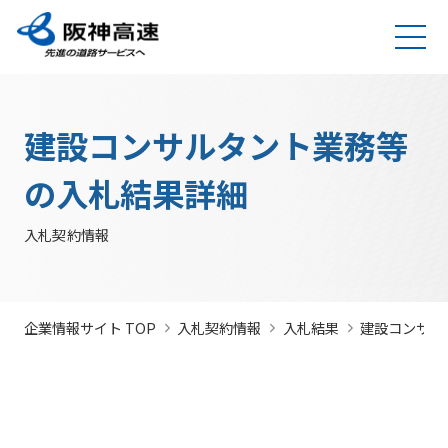
グループ理念
サステナビリティ
企業・グループ情報
安全・安心・快適への取り組み
IR情報
入札契約情報
カテゴリTOP
カテゴリTOP
カテゴリTOP
カテゴリTOP
カテゴリTOP
カテゴリTOP
阪神高速グ
最新IR資料
発注
競争参
社会貢献活動
実施内
会社概要・
その他のIR情報
入札契
サステナビリティレポ
法令遵
Hi-
情
建設コンサルタント業務等
決算情
ループのサ
見通
加資格
（助成）
容・各
組織
約情報
ート
守・コー
TeLus（工
報
ステナビリ
し・
種デー
に関す
ポレート
事情報等共
の
報
IR説明動画
道路建設関係債務の
ティ
入札
タ
るよく
ガバナン
有システ
公
お客さま満足の実
大規模更新・修繕
安全・安心・快適
建設事業の推進
プロの仕事の徹底
競争
未来(あす)へ
企業概要
サステナビリテ
の入札結果詳細
現に向けて
事業
の追求
情報
あるご
ス
ム）
開
状況
有価証
質問
社長ごあいさつ
/
社長定例記者会
IR説明資料
参加
のチャレン
ィレポート
トップメ
入札
阪神高速グループビジョン
中期経営計画（2026～2028）
見
組織・事
年
内部統
Hi-
情
券報告
社債・格付情報
205X
資格
ジプロジェ
2026(デジタルブ
ッセージ
監視
入札契約情報
よくあ
業所一覧
間
制シス
TeLusポ
報
書
関係
クト
ック)
関連事業・国際事
環境にやさしく、
阪神・淡路大震災
委員
るご質
インパクト
サステナビリティ・
業の展開
地域・社会ととも
～つないでいく1.17
サステナ
発
テム
ータル
開
に
～
会
問
レポート
ファイナンス
株主総
競争
若手研究者
レポートダウン
ビリティ
注
サイト
示
事業・取り
公益通
会
参加
助成
ロード（PDF）
組み
ニュース
暴力
見
ソーシャル・ファイ
報窓口
各
企業情報サイト TOP
入札契約情報
入札結果
建設コンサル
停止
団等
通
ナンス
サステナ
事業計画
種
措置
排除
し
ビリティ
デ
阪神高速道路株式会
につ
措置
経営効率
各種会
経営
入
ー
社の開始貸借対照表
いて
議・検討
につ
化に向け
会
札
タ
いて
サステナ
た今後の
（旧）阪神高速道路
公