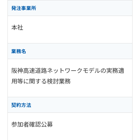
阪神高
ビリティ
取り組み
公団の情報
入
告
速事業
発注事業所
重要課題
札・
新技術の
アドバ
入
契約
ガバナン
募集
イザリ
札
方式
本社
ス報告
ー会議
協定・事
結
阪神高速グループ
技術
サステナ
業許可等
果
技術審
基準
ビリティ
議会等
受賞歴
電
業務名
類
関連情報
子
阪神高
阪神高速
入札
入
速道路
グルー
阪神高速道路ネットワークモデルの実務適
占用
札
株式会
プ カス
情報
社事業
用等に関する検討業務
タマーハ
電
評価監
各種
ラスメン
子
視委員
デー
トに対す
契
会
タ
る基本方
約
契約方法
針
参加者確認公募