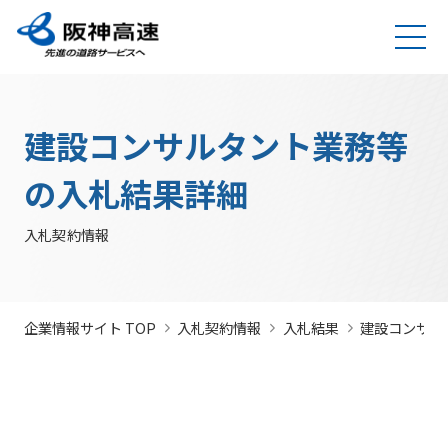
グループ理念
サステナビリティ
企業・グループ情報
安全・安心・快適への取り組み
IR情報
入札契約情報
カテゴリTOP
カテゴリTOP
カテゴリTOP
カテゴリTOP
カテゴリTOP
カテゴリTOP
阪神高速グ
最新IR資料
発注
競争参
社会貢献活動
実施内
会社概要・
その他のIR情報
入札契
サステナビリティレポ
法令遵
Hi-
情
建設コンサルタント業務等
決算情
ループのサ
見通
加資格
（助成）
容・各
組織
約情報
ート
守・コー
TeLus（工
報
ステナビリ
し・
種デー
に関す
ポレート
事情報等共
の
報
IR説明動画
道路建設関係債務の
ティ
入札
タ
るよく
ガバナン
有システ
公
お客さま満足の実
大規模更新・修繕
安全・安心・快適
建設事業の推進
プロの仕事の徹底
競争
未来(あす)へ
企業概要
サステナビリテ
の入札結果詳細
現に向けて
事業
の追求
情報
あるご
ス
ム）
開
状況
有価証
質問
社長ごあいさつ
/
社長定例記者会
IR説明資料
参加
のチャレン
ィレポート
トップメ
入札
阪神高速グループビジョン
中期経営計画（2026～2028）
見
組織・事
年
内部統
Hi-
情
券報告
社債・格付情報
205X
資格
ジプロジェ
2026(デジタルブ
ッセージ
監視
入札契約情報
よくあ
業所一覧
間
制シス
TeLusポ
報
書
関係
クト
ック)
関連事業・国際事
環境にやさしく、
阪神・淡路大震災
委員
るご質
インパクト
サステナビリティ・
業の展開
地域・社会ととも
～つないでいく1.17
サステナ
発
テム
ータル
開
に
～
会
問
レポート
ファイナンス
株主総
競争
若手研究者
レポートダウン
ビリティ
注
サイト
示
事業・取り
公益通
会
参加
助成
ロード（PDF）
組み
ニュース
暴力
見
ソーシャル・ファイ
報窓口
各
企業情報サイト TOP
入札契約情報
入札結果
建設コンサル
停止
団等
通
ナンス
サステナ
事業計画
種
措置
排除
し
ビリティ
デ
阪神高速道路株式会
につ
措置
経営効率
各種会
経営
入
ー
社の開始貸借対照表
いて
議・検討
につ
化に向け
会
札
タ
いて
サステナ
た今後の
（旧）阪神高速道路
公