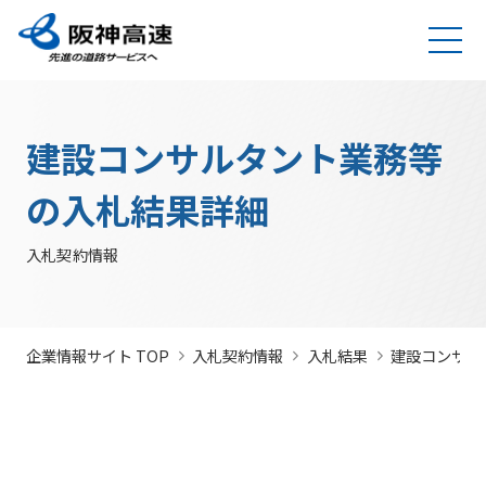
グループ理念
サステナビリティ
企業・グループ情報
安全・安心・快適への取り組み
IR情報
入札契約情報
カテゴリTOP
カテゴリTOP
カテゴリTOP
カテゴリTOP
カテゴリTOP
カテゴリTOP
阪神高速グ
最新IR資料
発注
競争参
社会貢献活動
実施内
会社概要・
その他のIR情報
入札契
サステナビリティレポ
法令遵
Hi-
情
建設コンサルタント業務等
決算情
ループのサ
見通
加資格
（助成）
容・各
組織
約情報
ート
守・コー
TeLus（工
報
ステナビリ
し・
種デー
に関す
ポレート
事情報等共
の
報
IR説明動画
道路建設関係債務の
ティ
入札
タ
るよく
ガバナン
有システ
公
お客さま満足の実
大規模更新・修繕
安全・安心・快適
建設事業の推進
プロの仕事の徹底
競争
未来(あす)へ
企業概要
サステナビリテ
の入札結果詳細
現に向けて
事業
の追求
情報
あるご
ス
ム）
開
状況
有価証
質問
社長ごあいさつ
/
社長定例記者会
IR説明資料
参加
のチャレン
ィレポート
トップメ
入札
阪神高速グループビジョン
中期経営計画（2026～2028）
見
組織・事
年
内部統
Hi-
情
券報告
社債・格付情報
205X
資格
ジプロジェ
2026(デジタルブ
ッセージ
監視
入札契約情報
よくあ
業所一覧
間
制シス
TeLusポ
報
書
関係
クト
ック)
関連事業・国際事
環境にやさしく、
阪神・淡路大震災
委員
るご質
インパクト
サステナビリティ・
業の展開
地域・社会ととも
～つないでいく1.17
サステナ
発
テム
ータル
開
に
～
会
問
レポート
ファイナンス
株主総
競争
若手研究者
レポートダウン
ビリティ
注
サイト
示
事業・取り
公益通
会
参加
助成
ロード（PDF）
組み
ニュース
暴力
見
ソーシャル・ファイ
報窓口
各
企業情報サイト TOP
入札契約情報
入札結果
建設コンサル
停止
団等
通
ナンス
サステナ
事業計画
種
措置
排除
し
ビリティ
デ
阪神高速道路株式会
につ
措置
経営効率
各種会
経営
入
ー
社の開始貸借対照表
いて
議・検討
につ
化に向け
会
札
タ
いて
サステナ
た今後の
（旧）阪神高速道路
公