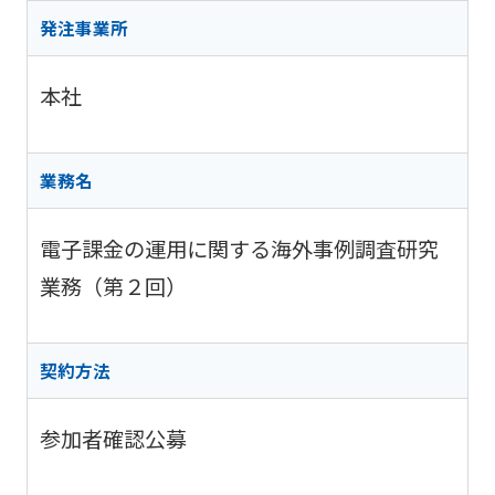
阪神高
ビリティ
取り組み
公団の情報
入
告
速事業
発注事業所
重要課題
札・
新技術の
アドバ
入
契約
ガバナン
募集
イザリ
札
方式
本社
ス報告
ー会議
協定・事
結
阪神高速グループ
技術
サステナ
業許可等
果
技術審
基準
ビリティ
議会等
受賞歴
電
業務名
類
関連情報
子
阪神高
阪神高速
入札
入
速道路
グルー
電子課金の運用に関する海外事例調査研究
占用
札
株式会
プ カス
情報
社事業
業務（第２回）
タマーハ
電
評価監
各種
ラスメン
子
視委員
デー
トに対す
契
会
タ
る基本方
約
契約方法
針
参加者確認公募