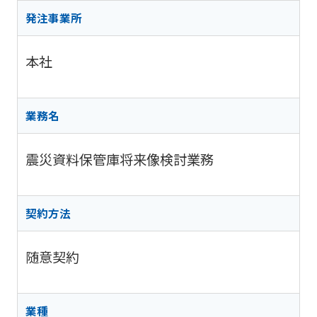
阪神高
ビリティ
取り組み
公団の情報
入
告
速事業
発注事業所
重要課題
札・
新技術の
アドバ
入
契約
ガバナン
募集
イザリ
札
方式
本社
ス報告
ー会議
協定・事
結
阪神高速グループ
技術
サステナ
業許可等
果
技術審
基準
ビリティ
議会等
受賞歴
電
業務名
類
関連情報
子
阪神高
阪神高速
入札
入
速道路
グルー
震災資料保管庫将来像検討業務
占用
札
株式会
プ カス
情報
社事業
タマーハ
電
評価監
各種
ラスメン
子
契約方法
視委員
デー
トに対す
契
会
タ
る基本方
約
針
随意契約
業種