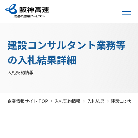
グループ理念
サステナビリティ
企業・グループ情報
安全・安心・快適への取り組み
IR情報
入札契約情報
カテゴリTOP
カテゴリTOP
カテゴリTOP
カテゴリTOP
カテゴリTOP
カテゴリTOP
阪神高速グ
最新IR資料
発注
競争参
社会貢献活動
実施内
会社概要・
その他のIR情報
入札契
サステナビリティレポ
法令遵
Hi-
情
建設コンサルタント業務等
決算情
ループのサ
見通
加資格
（助成）
容・各
組織
約情報
ート
守・コー
TeLus（工
報
ステナビリ
し・
種デー
に関す
ポレート
事情報等共
の
報
IR説明動画
道路建設関係債務の
ティ
入札
タ
るよく
ガバナン
有システ
公
お客さま満足の実
大規模更新・修繕
安全・安心・快適
建設事業の推進
プロの仕事の徹底
競争
未来(あす)へ
企業概要
サステナビリテ
の入札結果詳細
現に向けて
事業
の追求
情報
あるご
ス
ム）
開
状況
有価証
質問
社長ごあいさつ
/
社長定例記者会
IR説明資料
参加
のチャレン
ィレポート
トップメ
入札
阪神高速グループビジョン
中期経営計画（2026～2028）
見
組織・事
年
内部統
Hi-
情
券報告
社債・格付情報
205X
資格
ジプロジェ
2026(デジタルブ
ッセージ
監視
入札契約情報
よくあ
業所一覧
間
制シス
TeLusポ
報
書
関係
クト
ック)
関連事業・国際事
環境にやさしく、
阪神・淡路大震災
委員
るご質
インパクト
サステナビリティ・
業の展開
地域・社会ととも
～つないでいく1.17
サステナ
発
テム
ータル
開
に
～
会
問
レポート
ファイナンス
株主総
競争
若手研究者
レポートダウン
ビリティ
注
サイト
示
事業・取り
公益通
会
参加
助成
ロード（PDF）
組み
ニュース
暴力
見
ソーシャル・ファイ
報窓口
各
企業情報サイト TOP
入札契約情報
入札結果
建設コンサル
停止
団等
通
ナンス
サステナ
事業計画
種
措置
排除
し
ビリティ
デ
阪神高速道路株式会
につ
措置
経営効率
各種会
経営
入
ー
社の開始貸借対照表
いて
議・検討
につ
化に向け
会
札
タ
いて
サステナ
た今後の
（旧）阪神高速道路
公