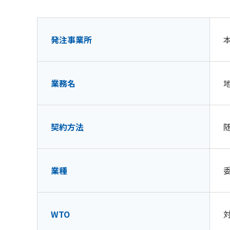
受賞歴
阪神高速グルー
関連事業・国際事業の展開
環境にやさしく、地域
阪神高速グループ
発注事業所
業務名
契約方法
業種
WTO