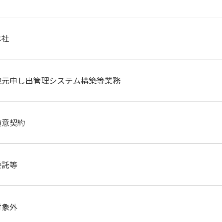
プ カスタマーハラスメントに対する基本方針
・社会とともに
阪神・淡路大震災
～つないでいく1.17～
本社
地元申し出管理システム構築等業務
随意契約
委託等
対象外