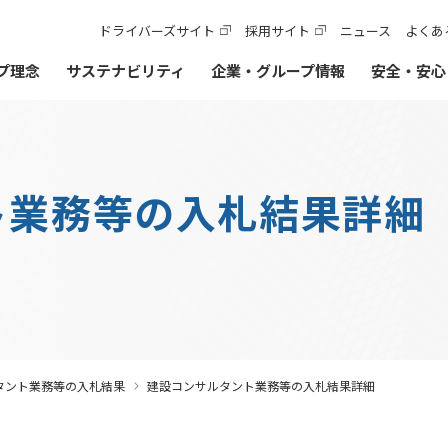
ドライバーズサイト
採用サイト
ニュース
よくあ
プ理念
サステナビリティ
企業・グループ情報
安全・安心
カテゴリTOP
ト業務等の入札結果詳細
他のIR情報
実施内容・各種データ
サステナビリティレポート
入札契約情報に関するよくあるご質問
法令遵守・コーポレー
レンジプロジェクト
路建設関係債務の状況
入札監視委員会
サステナビリティレポート2026(デジタルブック)
よくあるご質問
内部統制システム
覧
債・格付情報
暴力団等排除措置について
レポートダウンロード（PDF）
公益通報窓口
ステナビリティ・ファイナンス
入札・契約方式
各種会議・検討会
ーシャル・ファイナンス
技術基準類
安全・安心・快適の追求
建設事業の推進
阪神高速事業アドバ
神高速道路株式会社の開始貸借対照表
入札占用情報
けた今後の取り組み
技術審議会等
旧）阪神高速道路公団の情報
各種データ
タント業務等の入札結果
建設コンサルタント業務等の入札結果詳細
阪神高速道路株式会
等
中期経営計画（2026～2028）