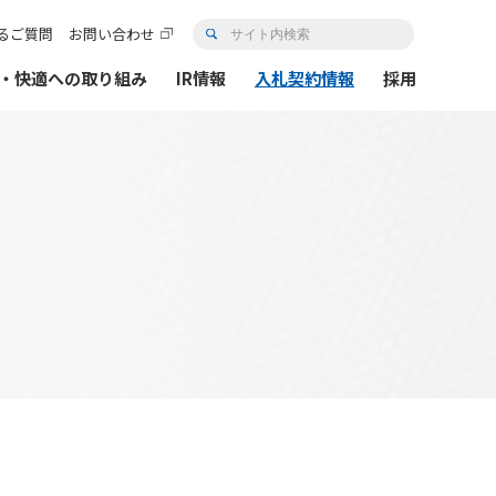
るご質問
お問い合わせ
・快適への取り組み
IR情報
入札契約情報
採用
トガバナンス
Hi-TeLus（工事情報等共有システム）
情報の公開
情報開示
Hi-TeLusポータルサイト
各種データ
プロの仕事の徹底
イザリー会議
社事業評価監視委員会