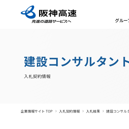
グルー
グループ理念
サステナビリティ
企業・グループ情報
安全・安心・快適への取り組み
IR情報
入札契約情報
カテゴリTOP
カテゴリTOP
カテゴリTOP
カテゴリTOP
カテゴリTOP
建設コンサルタン
阪神高速グループのサステナビリティ
最新IR資料
発注見通し・入札情報
競争参加資格
社会貢献活動（助成）
会社概要・組織
その
決算情報
トップメッセージ
IR説明動画
年間発注見通し
競争参加資格関係
未来(あす)へのチャ
企業概要
道
有価証券報告書
入札契約情報
サステナビリティニュース
IR説明資料
入札公告
競争参加停止措置について
若手研究者助成
組織・事業所一
社
株主総会
サステナビリティ経営
インパクトレポート
入札結果
サ
事業・取り組み
サステナビリティ重要課題
電子入札
ソ
お客さま満足の実現に向けて
社長ごあいさつ
/
社長定例記者会見
大規模更新・修繕事業
事業計画
ガバナンス報告
電子契約
阪
経営効率化に向
サステナビリティ関連情報
（
企業情報サイト TOP
入札契約情報
入札結果
建設コンサル
新技術の募集
協定・事業許可
阪神高速グループビジョン205X