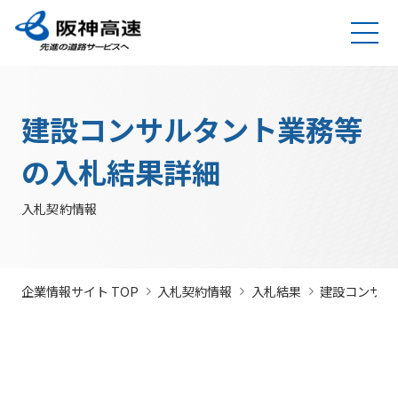
グループ理念
サステナビリティ
企業・グループ情報
安全・安心・快適への取り組み
IR情報
入札契約情報
カテゴリTOP
カテゴリTOP
カテゴリTOP
カテゴリTOP
カテゴリTOP
カテゴリTOP
阪神高速グ
最新IR資料
発注
競争参
社会貢献活動
実施内
会社概要・
その他のIR情報
入札契
サステナビリティレポ
法令遵
Hi-
情
建設コンサルタント業務等
決算情
ループのサ
見通
加資格
（助成）
容・各
組織
約情報
ート
守・コー
TeLus（工
報
ステナビリ
し・
種デー
に関す
ポレート
事情報等共
の
報
IR説明動画
道路建設関係債務の
ティ
入札
タ
るよく
ガバナン
有システ
公
お客さま満足の実
大規模更新・修繕
安全・安心・快適
建設事業の推進
プロの仕事の徹底
競争
未来(あす)へ
企業概要
サステナビリテ
の入札結果詳細
現に向けて
事業
の追求
情報
あるご
ス
ム）
開
状況
有価証
質問
社長ごあいさつ
/
社長定例記者会
IR説明資料
参加
のチャレン
ィレポート
トップメ
入札
阪神高速グループビジョン
中期経営計画（2026～2028）
見
組織・事
年
内部統
Hi-
情
券報告
社債・格付情報
205X
資格
ジプロジェ
2026(デジタルブ
ッセージ
監視
入札契約情報
よくあ
業所一覧
間
制シス
TeLusポ
報
書
関係
クト
ック)
関連事業・国際事
環境にやさしく、
阪神・淡路大震災
委員
るご質
インパクト
サステナビリティ・
業の展開
地域・社会ととも
～つないでいく1.17
サステナ
発
テム
ータル
開
に
～
会
問
レポート
ファイナンス
株主総
競争
若手研究者
レポートダウン
ビリティ
注
サイト
示
事業・取り
公益通
会
参加
助成
ロード（PDF）
組み
ニュース
暴力
見
ソーシャル・ファイ
報窓口
各
企業情報サイト TOP
入札契約情報
入札結果
建設コンサル
停止
団等
通
ナンス
サステナ
事業計画
種
措置
排除
し
ビリティ
デ
阪神高速道路株式会
につ
措置
経営効率
各種会
経営
入
ー
社の開始貸借対照表
いて
議・検討
につ
化に向け
会
札
タ
いて
サステナ
た今後の
（旧）阪神高速道路
公