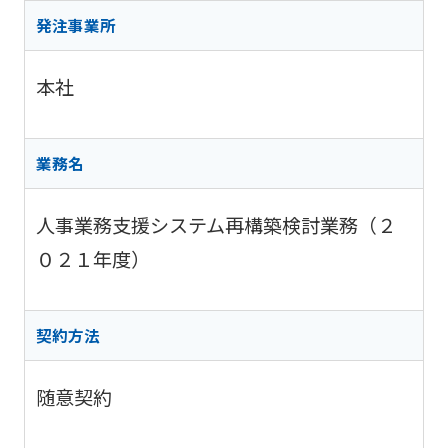
阪神高
ビリティ
取り組み
公団の情報
入
告
速事業
発注事業所
重要課題
札・
新技術の
アドバ
入
契約
ガバナン
募集
イザリ
札
方式
本社
ス報告
ー会議
協定・事
結
阪神高速グループ
技術
サステナ
業許可等
果
技術審
基準
ビリティ
議会等
受賞歴
電
業務名
類
関連情報
子
阪神高
阪神高速
入札
入
速道路
グルー
人事業務支援システム再構築検討業務（２
占用
札
株式会
プ カス
情報
社事業
０２１年度）
タマーハ
電
評価監
各種
ラスメン
子
視委員
デー
トに対す
契
会
タ
る基本方
約
契約方法
針
随意契約