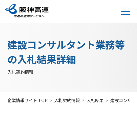
グループ理念
サステナビリティ
企業・グループ情報
安全・安心・快適への取り組み
IR情報
入札契約情報
カテゴリTOP
カテゴリTOP
カテゴリTOP
カテゴリTOP
カテゴリTOP
カテゴリTOP
阪神高速グ
最新IR資料
発注
競争参
社会貢献活動
実施内
会社概要・
その他のIR情報
入札契
サステナビリティレポ
法令遵
Hi-
情
建設コンサルタント業務等
決算情
ループのサ
見通
加資格
（助成）
容・各
組織
約情報
ート
守・コー
TeLus（工
報
ステナビリ
し・
種デー
に関す
ポレート
事情報等共
の
報
IR説明動画
道路建設関係債務の
ティ
入札
タ
るよく
ガバナン
有システ
公
お客さま満足の実
大規模更新・修繕
安全・安心・快適
建設事業の推進
プロの仕事の徹底
競争
未来(あす)へ
企業概要
サステナビリテ
の入札結果詳細
現に向けて
事業
の追求
情報
あるご
ス
ム）
開
状況
有価証
質問
社長ごあいさつ
/
社長定例記者会
IR説明資料
参加
のチャレン
ィレポート
トップメ
入札
阪神高速グループビジョン
中期経営計画（2026～2028）
見
組織・事
年
内部統
Hi-
情
券報告
社債・格付情報
205X
資格
ジプロジェ
2026(デジタルブ
ッセージ
監視
入札契約情報
よくあ
業所一覧
間
制シス
TeLusポ
報
書
関係
クト
ック)
関連事業・国際事
環境にやさしく、
阪神・淡路大震災
委員
るご質
インパクト
サステナビリティ・
業の展開
地域・社会ととも
～つないでいく1.17
サステナ
発
テム
ータル
開
に
～
会
問
レポート
ファイナンス
株主総
競争
若手研究者
レポートダウン
ビリティ
注
サイト
示
事業・取り
公益通
会
参加
助成
ロード（PDF）
組み
ニュース
暴力
見
ソーシャル・ファイ
報窓口
各
企業情報サイト TOP
入札契約情報
入札結果
建設コンサル
停止
団等
通
ナンス
サステナ
事業計画
種
措置
排除
し
ビリティ
デ
阪神高速道路株式会
につ
措置
経営効率
各種会
経営
入
ー
社の開始貸借対照表
いて
議・検討
につ
化に向け
会
札
タ
いて
サステナ
た今後の
（旧）阪神高速道路
公