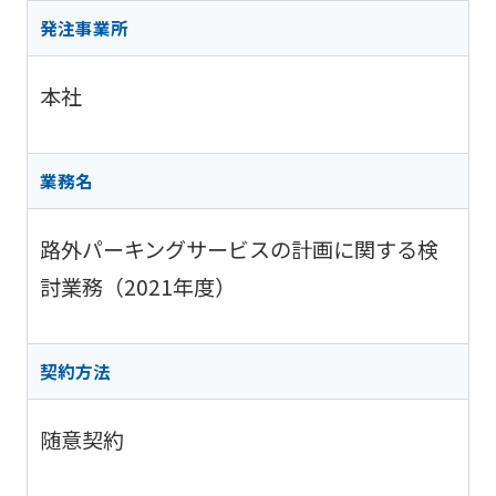
阪神高
ビリティ
取り組み
公団の情報
入
告
速事業
発注事業所
重要課題
札・
新技術の
アドバ
入
契約
ガバナン
募集
イザリ
札
方式
本社
ス報告
ー会議
協定・事
結
阪神高速グループ
技術
サステナ
業許可等
果
技術審
基準
ビリティ
議会等
受賞歴
電
業務名
類
関連情報
子
阪神高
阪神高速
入札
入
速道路
グルー
路外パーキングサービスの計画に関する検
占用
札
株式会
プ カス
情報
社事業
討業務（2021年度）
タマーハ
電
評価監
各種
ラスメン
子
視委員
デー
トに対す
契
会
タ
る基本方
約
契約方法
針
随意契約