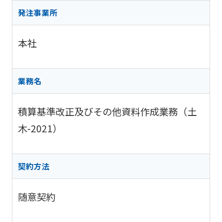
阪神高
ビリティ
取り組み
公団の情報
入
告
速事業
発注事業所
重要課題
札・
新技術の
アドバ
入
契約
ガバナン
募集
イザリ
札
方式
本社
ス報告
ー会議
協定・事
結
阪神高速グループ
技術
サステナ
業許可等
果
技術審
基準
ビリティ
議会等
受賞歴
電
業務名
類
関連情報
子
阪神高
阪神高速
入札
入
速道路
グルー
積算基準改正及びその他資料作成業務（土
占用
札
株式会
プ カス
情報
社事業
木-2021）
タマーハ
電
評価監
各種
ラスメン
子
視委員
デー
トに対す
契
会
タ
る基本方
約
契約方法
針
随意契約