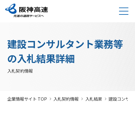
グループ理念
サステナビリティ
企業・グループ情報
安全・安心・快適への取り組み
IR情報
入札契約情報
カテゴリTOP
カテゴリTOP
カテゴリTOP
カテゴリTOP
カテゴリTOP
カテゴリTOP
阪神高速グ
最新IR資料
発注
競争参
社会貢献活動
実施内
会社概要・
その他のIR情報
入札契
サステナビリティレポ
法令遵
Hi-
情
建設コンサルタント業務等
決算情
ループのサ
見通
加資格
（助成）
容・各
組織
約情報
ート
守・コー
TeLus（工
報
ステナビリ
し・
種デー
に関す
ポレート
事情報等共
の
報
IR説明動画
道路建設関係債務の
ティ
入札
タ
るよく
ガバナン
有システ
公
お客さま満足の実
大規模更新・修繕
安全・安心・快適
建設事業の推進
プロの仕事の徹底
競争
未来(あす)へ
企業概要
サステナビリテ
の入札結果詳細
現に向けて
事業
の追求
情報
あるご
ス
ム）
開
状況
有価証
質問
社長ごあいさつ
/
社長定例記者会
IR説明資料
参加
のチャレン
ィレポート
トップメ
入札
阪神高速グループビジョン
中期経営計画（2026～2028）
見
組織・事
年
内部統
Hi-
情
券報告
社債・格付情報
205X
資格
ジプロジェ
2026(デジタルブ
ッセージ
監視
入札契約情報
よくあ
業所一覧
間
制シス
TeLusポ
報
書
関係
クト
ック)
関連事業・国際事
環境にやさしく、
阪神・淡路大震災
委員
るご質
インパクト
サステナビリティ・
業の展開
地域・社会ととも
～つないでいく1.17
サステナ
発
テム
ータル
開
に
～
会
問
レポート
ファイナンス
株主総
競争
若手研究者
レポートダウン
ビリティ
注
サイト
示
事業・取り
公益通
会
参加
助成
ロード（PDF）
組み
ニュース
暴力
見
ソーシャル・ファイ
報窓口
各
企業情報サイト TOP
入札契約情報
入札結果
建設コンサル
停止
団等
通
ナンス
サステナ
事業計画
種
措置
排除
し
ビリティ
デ
阪神高速道路株式会
につ
措置
経営効率
各種会
経営
入
ー
社の開始貸借対照表
いて
議・検討
につ
化に向け
会
札
タ
いて
サステナ
た今後の
（旧）阪神高速道路
公