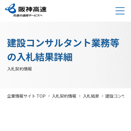
グループ理念
サステナビリティ
企業・グループ情報
安全・安心・快適への取り組み
IR情報
入札契約情報
カテゴリTOP
カテゴリTOP
カテゴリTOP
カテゴリTOP
カテゴリTOP
カテゴリTOP
阪神高速グ
最新IR資料
発注
競争参
社会貢献活動
実施内
会社概要・
その他のIR情報
入札契
サステナビリティレポ
法令遵
Hi-
情
建設コンサルタント業務等
決算情
ループのサ
見通
加資格
（助成）
容・各
組織
約情報
ート
守・コー
TeLus（工
報
ステナビリ
し・
種デー
に関す
ポレート
事情報等共
の
報
IR説明動画
道路建設関係債務の
ティ
入札
タ
るよく
ガバナン
有システ
公
お客さま満足の実
大規模更新・修繕
安全・安心・快適
建設事業の推進
プロの仕事の徹底
競争
未来(あす)へ
企業概要
サステナビリテ
の入札結果詳細
現に向けて
事業
の追求
情報
あるご
ス
ム）
開
状況
有価証
質問
社長ごあいさつ
/
社長定例記者会
IR説明資料
参加
のチャレン
ィレポート
トップメ
入札
阪神高速グループビジョン
中期経営計画（2026～2028）
見
組織・事
年
内部統
Hi-
情
券報告
社債・格付情報
205X
資格
ジプロジェ
2026(デジタルブ
ッセージ
監視
入札契約情報
よくあ
業所一覧
間
制シス
TeLusポ
報
書
関係
クト
ック)
関連事業・国際事
環境にやさしく、
阪神・淡路大震災
委員
るご質
インパクト
サステナビリティ・
業の展開
地域・社会ととも
～つないでいく1.17
サステナ
発
テム
ータル
開
に
～
会
問
レポート
ファイナンス
株主総
競争
若手研究者
レポートダウン
ビリティ
注
サイト
示
事業・取り
公益通
会
参加
助成
ロード（PDF）
組み
ニュース
暴力
見
ソーシャル・ファイ
報窓口
各
企業情報サイト TOP
入札契約情報
入札結果
建設コンサル
停止
団等
通
ナンス
サステナ
事業計画
種
措置
排除
し
ビリティ
デ
阪神高速道路株式会
につ
措置
経営効率
各種会
経営
入
ー
社の開始貸借対照表
いて
議・検討
につ
化に向け
会
札
タ
いて
サステナ
た今後の
（旧）阪神高速道路
公