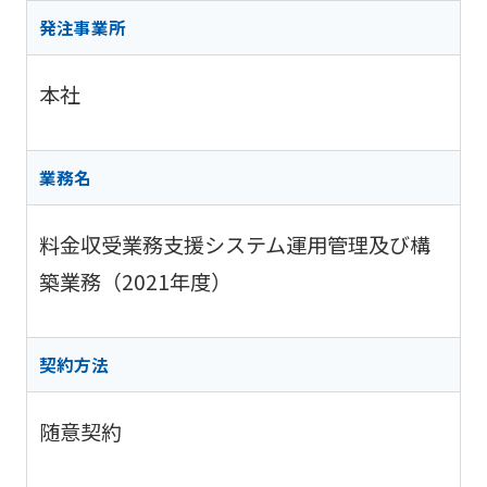
阪神高
ビリティ
取り組み
公団の情報
入
告
速事業
発注事業所
重要課題
札・
新技術の
アドバ
入
契約
ガバナン
募集
イザリ
札
方式
本社
ス報告
ー会議
協定・事
結
阪神高速グループ
技術
サステナ
業許可等
果
技術審
基準
ビリティ
議会等
受賞歴
電
業務名
類
関連情報
子
阪神高
阪神高速
入札
入
速道路
グルー
料金収受業務支援システム運用管理及び構
占用
札
株式会
プ カス
情報
社事業
築業務（2021年度）
タマーハ
電
評価監
各種
ラスメン
子
視委員
デー
トに対す
契
会
タ
る基本方
約
契約方法
針
随意契約