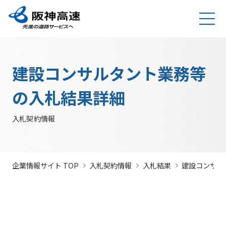
グループ理念
サステナビリティ
企業・グループ情報
安全・安心・快適への取り組み
IR情報
入札契約情報
カテゴリTOP
カテゴリTOP
カテゴリTOP
カテゴリTOP
カテゴリTOP
カテゴリTOP
阪神高速グ
最新IR資料
発注
競争参
社会貢献活動
実施内
会社概要・
その他のIR情報
入札契
サステナビリティレポ
法令遵
Hi-
情
建設コンサルタント業務等
決算情
ループのサ
見通
加資格
（助成）
容・各
組織
約情報
ート
守・コー
TeLus（工
報
ステナビリ
し・
種デー
に関す
ポレート
事情報等共
の
報
IR説明動画
道路建設関係債務の
ティ
入札
タ
るよく
ガバナン
有システ
公
お客さま満足の実
大規模更新・修繕
安全・安心・快適
建設事業の推進
プロの仕事の徹底
競争
未来(あす)へ
企業概要
サステナビリテ
の入札結果詳細
現に向けて
事業
の追求
情報
あるご
ス
ム）
開
状況
有価証
質問
社長ごあいさつ
/
社長定例記者会
IR説明資料
参加
のチャレン
ィレポート
トップメ
入札
阪神高速グループビジョン
中期経営計画（2026～2028）
見
組織・事
年
内部統
Hi-
情
券報告
社債・格付情報
205X
資格
ジプロジェ
2026(デジタルブ
ッセージ
監視
入札契約情報
よくあ
業所一覧
間
制シス
TeLusポ
報
書
関係
クト
ック)
関連事業・国際事
環境にやさしく、
阪神・淡路大震災
委員
るご質
インパクト
サステナビリティ・
業の展開
地域・社会ととも
～つないでいく1.17
サステナ
発
テム
ータル
開
に
～
会
問
レポート
ファイナンス
株主総
競争
若手研究者
レポートダウン
ビリティ
注
サイト
示
事業・取り
公益通
会
参加
助成
ロード（PDF）
組み
ニュース
暴力
見
ソーシャル・ファイ
報窓口
各
企業情報サイト TOP
入札契約情報
入札結果
建設コンサル
停止
団等
通
ナンス
サステナ
事業計画
種
措置
排除
し
ビリティ
デ
阪神高速道路株式会
につ
措置
経営効率
各種会
経営
入
ー
社の開始貸借対照表
いて
議・検討
につ
化に向け
会
札
タ
いて
サステナ
た今後の
（旧）阪神高速道路
公