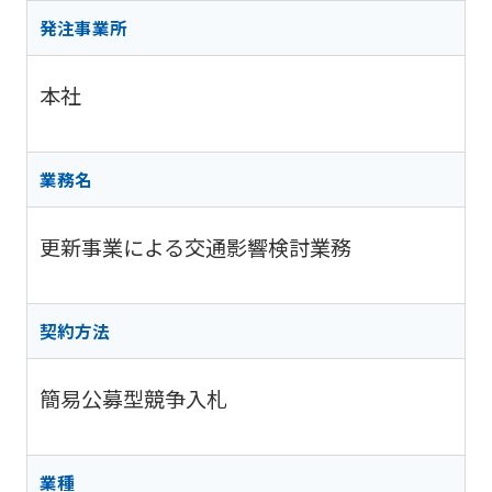
阪神高
ビリティ
取り組み
公団の情報
入
告
速事業
発注事業所
重要課題
札・
新技術の
アドバ
入
契約
ガバナン
募集
イザリ
札
方式
本社
ス報告
ー会議
協定・事
結
阪神高速グループ
技術
サステナ
業許可等
果
技術審
基準
ビリティ
議会等
受賞歴
電
業務名
類
関連情報
子
阪神高
阪神高速
入札
入
速道路
グルー
更新事業による交通影響検討業務
占用
札
株式会
プ カス
情報
社事業
タマーハ
電
評価監
各種
ラスメン
子
契約方法
視委員
デー
トに対す
契
会
タ
る基本方
約
針
簡易公募型競争入札
業種