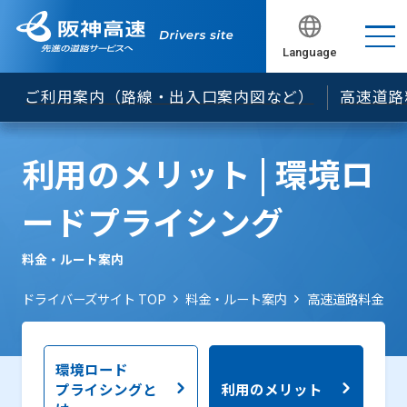
でのＥＴＣ無線通行について
ＥＴＣ車載器の車載器管理番号の確認方法について
Language
閉じる
閉じる
閉じる
閉じる
閉じる
セキュリティ規格の変更について
ご利用案内（路線・出入口案内図など）
高速道路
「ETCカード未挿入お知らせアンテナ」のご案内
ＥＴＣレーンの開閉バーが開くタイミングを遅くし
利用のメリット | 環境ロ
ています
松原JCT等におけるNEXCO料金の案内等について
ードプライシング
「ＥＴＣ予告アンテナ」のご案内
料金・ルート案内
旧スプリアス規格に基づいて製造されたETC車載器
について
ドライバーズサイト TOP
料金・ルート案内
高速道路料金
料金所遮断棒について
環境ロード
プライシングと
利用のメリット