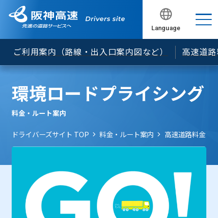
でのＥＴＣ無線通行について
ＥＴＣ車載器の車載器管理番号の確認方法について
Language
閉じる
閉じる
閉じる
閉じる
閉じる
セキュリティ規格の変更について
ご利用案内（路線・出入口案内図など）
高速道路
「ETCカード未挿入お知らせアンテナ」のご案内
ＥＴＣレーンの開閉バーが開くタイミングを遅くし
環境ロードプライシング
ています
松原JCT等におけるNEXCO料金の案内等について
料金・ルート案内
「ＥＴＣ予告アンテナ」のご案内
ドライバーズサイト TOP
料金・ルート案内
高速道路料金
旧スプリアス規格に基づいて製造されたETC車載器
について
料金所遮断棒について