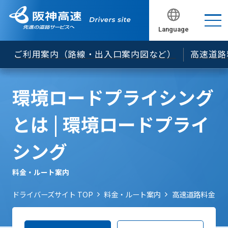
でのＥＴＣ無線通行について
ＥＴＣ車載器の車載器管理番号の確認方法について
Language
閉じる
閉じる
閉じる
閉じる
閉じる
セキュリティ規格の変更について
ご利用案内（路線・出入口案内図など）
高速道路
「ETCカード未挿入お知らせアンテナ」のご案内
ＥＴＣレーンの開閉バーが開くタイミングを遅くし
環境ロードプライシング
ています
松原JCT等におけるNEXCO料金の案内等について
とは | 環境ロードプライ
「ＥＴＣ予告アンテナ」のご案内
シング
旧スプリアス規格に基づいて製造されたETC車載器
について
料金・ルート案内
料金所遮断棒について
ドライバーズサイト TOP
料金・ルート案内
高速道路料金