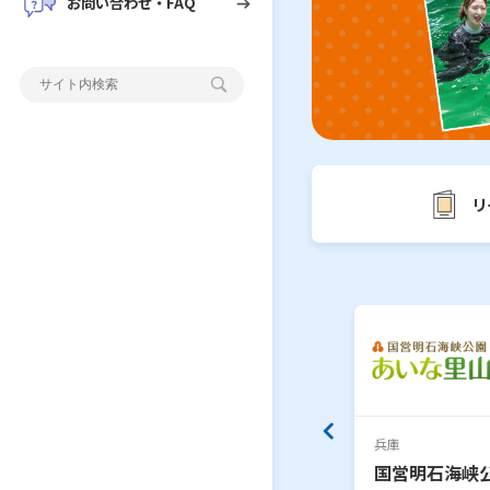
お問い合わせ・FAQ
リ
大阪
兵庫
SORAの湯
国営明石海峡
展望ホール