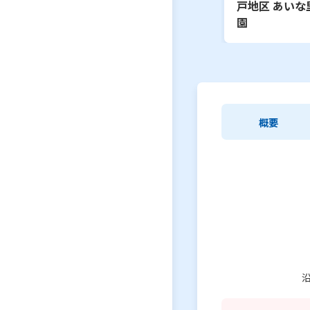
戸地区 あいな
y View」
園
概要