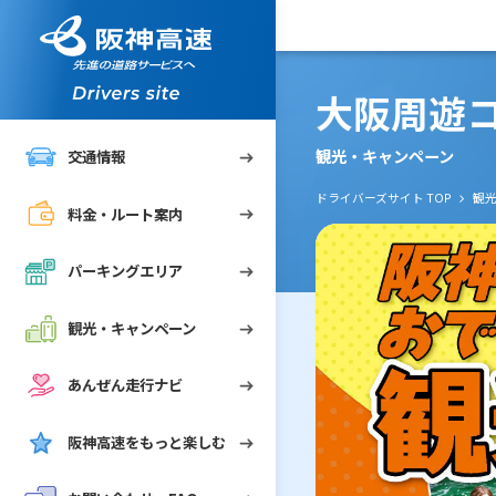
案内
リア
ペーン
ナビ
FAQ
大阪周遊
観光・キャンペーン
交通情報
ドライバーズサイト TOP
観
料金・ルート案内
れGo!）
めに
パーキングエリア
"
観光・キャンペーン
あんぜん走行ナビ
阪神高速をもっと楽しむ
ずにご通行されたお客さま