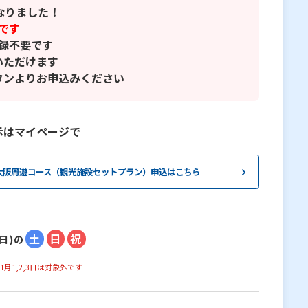
なりました！
です
録不要です
いただけます
タンよりお申込みください
示はマイページで
大阪周遊コース（観光施設セットプラン）申込はこちら
土
日
祝
日)の
027年1月1,2,3日は対象外です