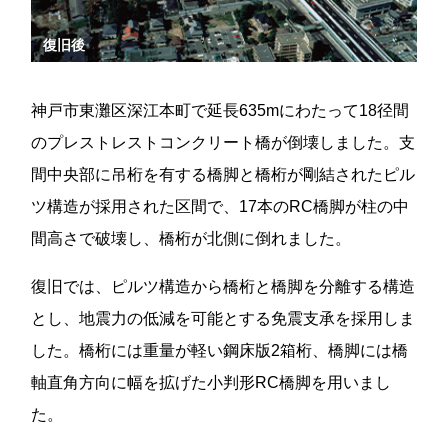
復旧後
神戸市東灘区深江本町で延長635mにわたって18径間
のプレストレストコンクリート橋が倒壊しました。支
間中央部に吊桁を有する橋脚と橋桁が剛結されたピル
ツ構造が採用された区間で、17本のRC橋脚が柱の中
間高さで破壊し、橋桁が北側に倒れました。
復旧では、ピルツ構造から橋桁と橋脚を分離する構造
とし、地震力の低減を可能とする免震支承を採用しま
した。橋桁には重量が軽い鋼床版2箱桁、橋脚には橋
軸直角方向に幅を拡げた小判形RC橋脚を用いまし
た。