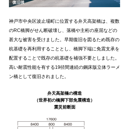
復旧後
神戸市中央区波止場町に位置する弁天高架橋は、複数
のRC橋脚がせん断破壊し、落橋や主桁の座屈などの
甚大な被害を受けました。早期復旧を図るため既存の
杭基礎を再利用することとし、橋脚下端に免震支承を
配置することで既存の杭基礎を補強不要としました。
高い耐震性能を有する19径間連続の鋼床版立体ラーメ
ン橋として復旧されました。
弁天高架橋の構造
（世界初の橋脚下部免震構造）
震災前断面