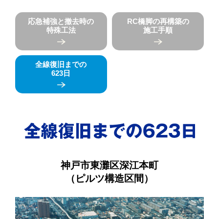
応急補強と撤去時の
RC橋脚の再構築の
特殊工法
施工手順
全線復旧までの
623日
神戸市東灘区深江本町
（ピルツ構造区間）