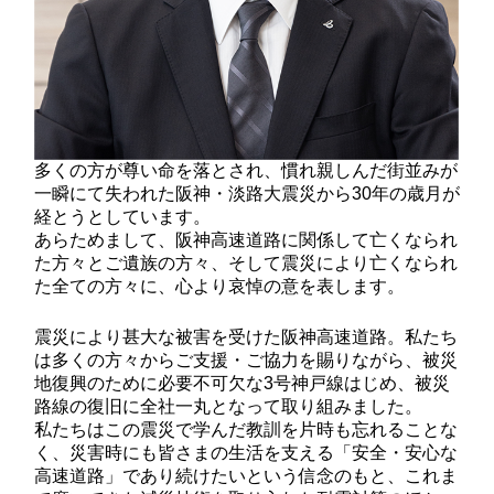
多くの方が尊い命を落とされ、慣れ親しんだ街並みが
一瞬にて失われた阪神・淡路大震災から30年の歳月が
経とうとしています。
あらためまして、阪神高速道路に関係して亡くなられ
た方々とご遺族の方々、そして震災により亡くなられ
た全ての方々に、心より哀悼の意を表します。
震災により甚大な被害を受けた阪神高速道路。私たち
は多くの方々からご支援・ご協力を賜りながら、被災
地復興のために必要不可欠な3号神戸線はじめ、被災
路線の復旧に全社一丸となって取り組みました。
私たちはこの震災で学んだ教訓を片時も忘れることな
く、災害時にも皆さまの生活を支える「安全・安心な
高速道路」であり続けたいという信念のもと、これま