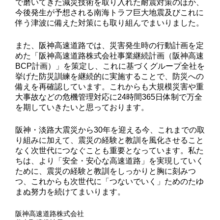
で磨いてきた減災技術を取り入れた耐震対策のほか、
今後発生が予想される南海トラフ巨大地震及びこれに
伴う津波に備えた対策にも取り組んでまいりました。
また、阪神高速道路では、災害発生時の行動計画を定
めた「阪神高速道路株式会社事業継続計画（阪神高速
BCP計画）」を策定し、これに基づくグループ全社を
挙げた防災訓練を継続的に実施することで、防災への
備えを再確認しています。これからも大規模災害や重
大事故などの危機管理対応に24時間365日体制で万全
を期していきたいと思っております。
阪神・淡路大震災から30年を迎える今、これまでの取
り組みに加えて、震災の経験と教訓を風化させること
なく次世代につなぐことも重要となっています。私た
ちは、より「安全・安心な高速道路」を実現していく
ために、震災の経験と教訓をしっかりと胸に刻みつ
つ、これからも次世代に「つないでいく」ためのたゆ
まぬ努力を続けてまいります。
阪神高速道路株式会社