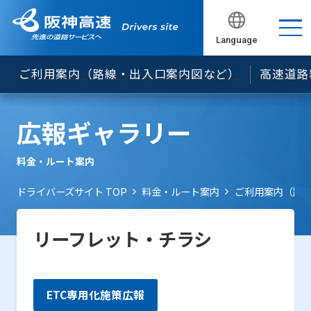
でのＥＴＣ無線通行について
ＥＴＣ車載器の車載器管理番号の確認方法について
Language
閉じる
閉じる
閉じる
閉じる
閉じる
セキュリティ規格の変更について
ご利用案内（路線・出入口案内図など）
高速道路
「ETCカード未挿入お知らせアンテナ」のご案内
ＥＴＣレーンの開閉バーが開くタイミングを遅くし
広報ギャラリー
ています
松原JCT等におけるNEXCO料金の案内等について
料金・ルート案内
「ＥＴＣ予告アンテナ」のご案内
ドライバーズサイト TOP
料金・ルート案内
ご利用案内（路
旧スプリアス規格に基づいて製造されたETC車載器
について
リーフレット・チラシ
料金所遮断棒について
ETC専用化施策広報