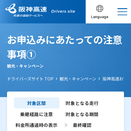
Language
お申込みにあたっての注意
事項①
観光・キャンペーン
ドライバーズサイト TOP
観光・キャンペーン
阪神高速おで
対象区間
対象となる
走行
乗継経路に
注意
対象となる
期間
料金所通過時の
表示
最終確認