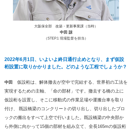
大阪保全部 改築・更新事業課（当時）
中田 諒
（STEP.1 現場監督を担当）
2022年6月1日、いよいよ終日通行止めとなり、まず仮設
桁設置に取りかかりました。どのような工程でしょうか？
仮設桁は、解体撤去が空中で完結する、世界初の工法を
中田
実現するための主軸、「命の部材」です。撤去する橋の上に
仮設桁を設置し、そこに移動式の作業足場や運搬台車を取り
付け、 既設橋梁のコンクリートの切り出し、切り出したブロ
ックの搬出をすべて上空で行いました。既設橋梁の中央部か
ら外側に向かって15個の部材を組み立て、全長165mの仮設桁