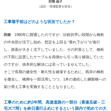
田畑 晶子
（設計・現場監督を担当）
工事着手前はどのような状況でしたか？
1980年に開通したのですが、比較的早い段階から橋桁
田畑
の中央部が沈下し始め、想定を上回る “垂れ下がり”が進行
し、路面が大きく沈下していました。その対策として、橋桁
の下部に設置したケーブルを両側から引っ張り補強していた
のですが、抜本的な解決には至っていませんでした。
そこで長期の健全性・耐久性を確保するために、既存の橋桁
を撤去し、橋脚を一部活用しつつ、1本の連続した鋼製橋への
架け替え工事を実施することとなりました。
工事のために約3年間、高速道路の一部分（喜連瓜破⇔三
宅JCT間）を終日通行止めにするという国内で初めての大