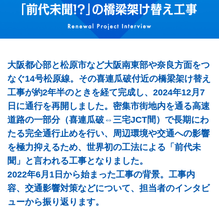
関連資料
第5回 1号環状線〈南行〉 約20年ぶり大規模交通規制
15号堺線 湊町付近
工事完了
16号大阪港線 阿波座付近
第6回 1号環状線リニューアル工事2020南行・2021北
行 工事完了までの軌跡
32号 新神戸トンネル
大阪都心部と松原市など大阪南東部や奈良方面をつ
なぐ14号松原線。その喜連瓜破付近の橋梁架け替え
第7回 16号大阪港線阿波座付近 拡幅部の主桁を取り
換え、道路の縦目地を解消。騒音をなくし、走行性を
工事が約2年半のときを経て完成し、2024年12月7
快適に。
日に通行を再開しました。密集市街地内を通る高速
道路の一部分（喜連瓜破⇔三宅JCT間）で長期にわ
第8回 14号松原線喜連瓜破付近 2年半の全面通行止
たる完全通行止めを行い、周辺環境や交通への影響
め、世界初の工法を採用した「前代未聞！？」の橋梁
を極力抑えるため、世界初の工法による「前代未
架け替え工事。
聞」と言われる工事となりました。
2022年6月1日から始まった工事の背景。工事内
容、交通影響対策などについて、担当者のインタビ
ューから振り返ります。