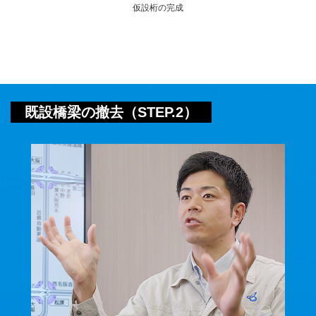
仮設桁の完成
既設橋梁の撤去（STEP.2）