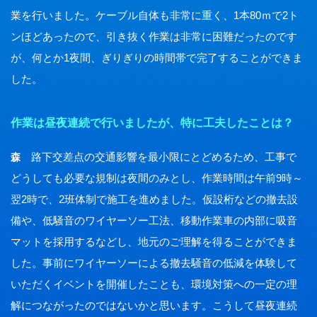
業を行いました。ケーブル自体も非常に重く、1本80ｍで2ト
ンほどあったので、引き抜く作業は非常に困難だったのです
が、何とか1夜間、ぎりぎりの時間帯で完了することができま
した。
作業は昼夜連続で行いましたが、特に工夫したことは？
路下交差点の交通影響を最小限にとどめるため、工事で
森
どうしても必要な規制は夜間のみとし、作業時間は午前9時～
翌2時で、2班体制で施工を進めました。仮設桁などの撤去設
備や、低騒音のワイヤーソー工法、移動作業車の内部に吸音
マットを採用するなどし、地元のご理解を得ることができま
した。事前にワイヤーソーによる撤去騒音の低減を体験して
いただくイベントを開催したことも、環境対策への一定の理
解につながったのではないかと思います。こうして昼夜連続