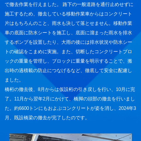
で撤去作業を行えました。 路下の一般道路を通行止めせずに
施工するため、撤去している移動作業車からはコンクリート
片はもちろんのこと、雨水も決して落とせません。移動作業
車の底面に防水シートを施工し、底面に溜まった雨水を排水
するポンプを設置したり、大雨の後には排水状況や防水シー
トの確認をこまめに実施。また、切断したコンクリートブロ
ックの重量を管理し、ブロックに重量を明示することで、搬
出時の過積載の防止につなげるなど、徹底して安全に配慮し
ました。
橋桁の撤去後、8月からは仮設桁の引き戻しを行い、10月に完
了。11月から翌年2月にかけて、橋脚の頭部の撤去を行いまし
た。約6600トンにもおよぶコンクリートが姿を消し、2024年3
月、既設橋梁の撤去が完了したのです。