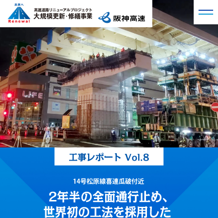
プロジェクト概要
阪神高速の現況
工事詳細
大規模更新・修繕事業
工事詳細トップ
工事レポート
Q&A
3号神戸線 湊川付近
第1回 高速道路リニューアルプロジェクトの始動
VR現場見学会
3号神戸線 京橋付近
第2回 大規模交通規制によるリニューアル工事
11号池田線 大豊橋付近
広報アーカイブ
第3回 橋桁を支える橋脚梁の取替工事を実施
13号東大阪線 法円坂付近
第4回 生まれ変わった玉出入口ランプ橋
14号松原線 喜連瓜破付近