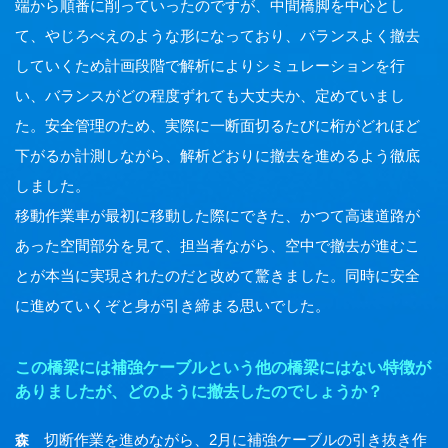
端から順番に削っていったのですが、中間橋脚を中心とし
て、やじろべえのような形になっており、バランスよく撤去
していくため計画段階で解析によりシミュレーションを行
い、バランスがどの程度ずれても大丈夫か、定めていまし
た。安全管理のため、実際に一断面切るたびに桁がどれほど
下がるか計測しながら、解析どおりに撤去を進めるよう徹底
しました。
移動作業車が最初に移動した際にできた、かつて高速道路が
あった空間部分を見て、担当者ながら、空中で撤去が進むこ
とが本当に実現されたのだと改めて驚きました。同時に安全
に進めていくぞと身が引き締まる思いでした。
この橋梁には補強ケーブルという他の橋梁にはない特徴が
ありましたが、どのように撤去したのでしょうか？
切断作業を進めながら、2月に補強ケーブルの引き抜き作
森