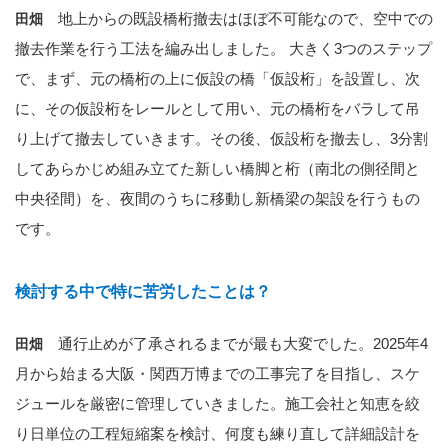
地上からの既設橋桁撤去はほぼ不可能なので、空中での
田畑
撤去作業を行う工法を編み出しました。 大きく3つのステップ
で、まず、元の橋桁の上に仮設の橋「仮設桁」を設置し、次
に、その仮設桁をレールとして用い、元の橋桁をバラして吊
り上げて撤去していきます。その後、仮設桁を撤去し、3分割
してあらかじめ組み立てた新しい橋脚と桁（南北の側径間と
中央径間）を、夜間のうちに移動し新橋梁の架設を行うもの
です。
検討する中で特に苦労したことは？
通行止めが了承されるまでが最も大変でした。2025年4
田畑
月から始まる大阪・関西万博までの工事完了を目指し、スケ
ジュールを厳密に管理していきました。施工会社と知恵を絞
り日単位の工程短縮案を検討、何度も練り直して詳細設計を