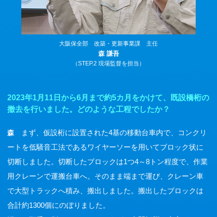
大阪保全部 改築・更新事業課 主任
森 謙吾
（STEP.2 現場監督を担当）
2023年1月11日から6月まで約5カ月をかけて、既設橋桁の
撤去を行いました。どのような工程でしたか？
まず、仮設桁に設置された4基の移動台車内で、コンクリ
森
ートを低騒音工法であるワイヤーソーを用いてブロック状に
切断しました。切断したブロックは1つ4～8トン程度で、作業
用クレーンで運搬台車へ。そのまま端まで運び、クレーン車
で大型トラックへ積み、搬出しました。搬出したブロックは
合計約1300個にのぼりました。