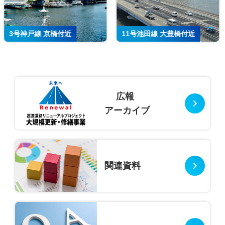
11号池田線 大豊橋付近
13号東大阪線 法円坂付近
広報
アーカイブ
関連資料