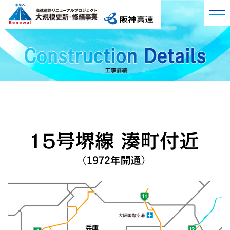
プロジェクト概要
阪神高速の現況
工事詳細
大規模更新・修繕事業
工事詳細トップ
工事レポート
Q&A
3号神戸線 湊川付近
第1回 高速道路リニューアルプロジェクトの始動
VR現場見学会
3号神戸線 京橋付近
第2回 大規模交通規制によるリニューアル工事
11号池田線 大豊橋付近
広報アーカイブ
第3回 橋桁を支える橋脚梁の取替工事を実施
13号東大阪線 法円坂付近
第4回 生まれ変わった玉出入口ランプ橋
14号松原線 喜連瓜破付近