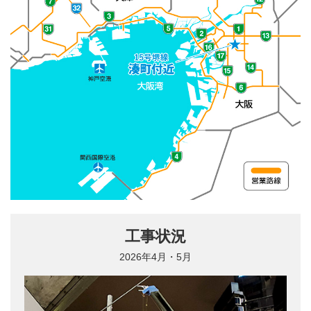
関連資料
第5回 1号環状線〈南行〉 約20年ぶり大規模交通規制
15号堺線 湊町付近
工事完了
16号大阪港線 阿波座付近
第6回 1号環状線リニューアル工事2020南行・2021北
行 工事完了までの軌跡
32号 新神戸トンネル
第7回 16号大阪港線阿波座付近 拡幅部の主桁を取り
換え、道路の縦目地を解消。騒音をなくし、走行性を
快適に。
第8回 14号松原線喜連瓜破付近 2年半の全面通行止
め、世界初の工法を採用した「前代未聞！？」の橋梁
架け替え工事。
工事状況
2026年4月・5月