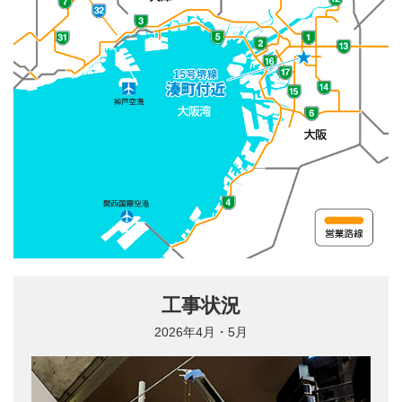
関連資料
第5回 1号環状線〈南行〉 約20年ぶり大規模交通規制
15号堺線 湊町付近
工事完了
16号大阪港線 阿波座付近
第6回 1号環状線リニューアル工事2020南行・2021北
行 工事完了までの軌跡
32号 新神戸トンネル
第7回 16号大阪港線阿波座付近 拡幅部の主桁を取り
換え、道路の縦目地を解消。騒音をなくし、走行性を
快適に。
第8回 14号松原線喜連瓜破付近 2年半の全面通行止
め、世界初の工法を採用した「前代未聞！？」の橋梁
架け替え工事。
工事状況
2026年4月・5月