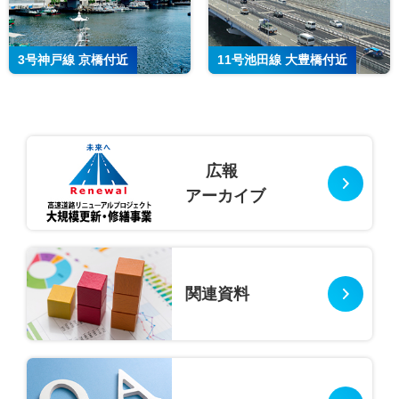
3号神戸線 京橋付近
11号池田線 大豊橋付近
広報
アーカイブ
関連資料