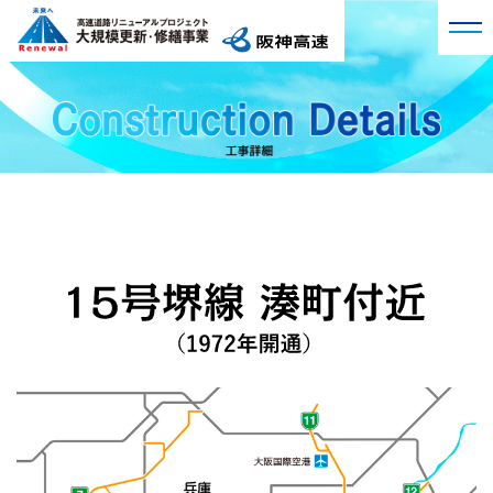
プロジェクト概要
阪神高速の現況
工事詳細
大規模更新・修繕事業
工事詳細トップ
工事レポート
Q&A
3号神戸線 湊川付近
第1回 高速道路リニューアルプロジェクトの始動
VR現場見学会
3号神戸線 京橋付近
第2回 大規模交通規制によるリニューアル工事
11号池田線 大豊橋付近
広報アーカイブ
第3回 橋桁を支える橋脚梁の取替工事を実施
13号東大阪線 法円坂付近
第4回 生まれ変わった玉出入口ランプ橋
14号松原線 喜連瓜破付近