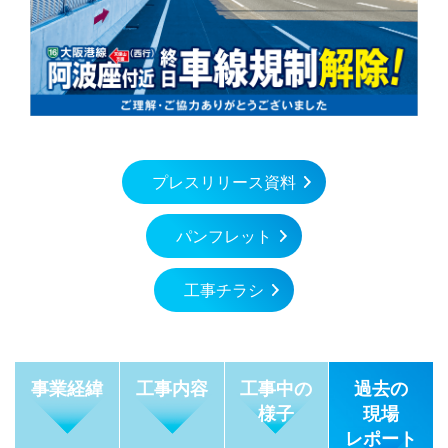
関連資料
第5回 1号環状線〈南行〉 約20年ぶり大規模交通規制
15号堺線 湊町付近
工事完了
16号大阪港線 阿波座付近
第6回 1号環状線リニューアル工事2020南行・2021北
行 工事完了までの軌跡
32号 新神戸トンネル
第7回 16号大阪港線阿波座付近 拡幅部の主桁を取り
プレスリリース資料
換え、道路の縦目地を解消。騒音をなくし、走行性を
快適に。
パンフレット
第8回 14号松原線喜連瓜破付近 2年半の全面通行止
め、世界初の工法を採用した「前代未聞！？」の橋梁
工事チラシ
架け替え工事。
事業経緯
工事内容
工事中の
過去の
様子
現場
レポート