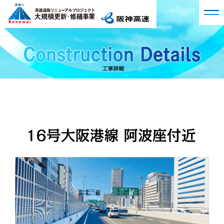
プロジェクト概要
阪神高速の現況
工事詳細
大規模更新・修繕事業
工事詳細トップ
工事レポート
Q&A
3号神戸線 湊川付近
第1回 高速道路リニューアルプロジェクトの始動
VR現場見学会
3号神戸線 京橋付近
第2回 大規模交通規制によるリニューアル工事
11号池田線 大豊橋付近
広報アーカイブ
第3回 橋桁を支える橋脚梁の取替工事を実施
13号東大阪線 法円坂付近
第4回 生まれ変わった玉出入口ランプ橋
14号松原線 喜連瓜破付近