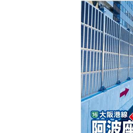
第5回 1号環状線〈南行〉 約20年ぶり
第6
大規模交通規制工事完了
南行
14号松原線 喜連瓜破付近
15