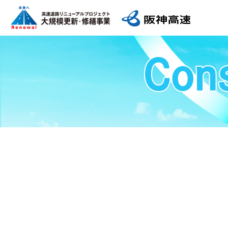
第1回 高速道路リニューアルプロジェ
第2
クトの始動
アル
3号神戸線 湊川付近
大規
3号
阪神高速の現況