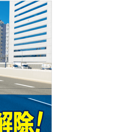
拡幅
第8回 14号松原線喜連瓜破付近 2年半
の全面通行止め、世界初の工...
32号 新神戸トンネル