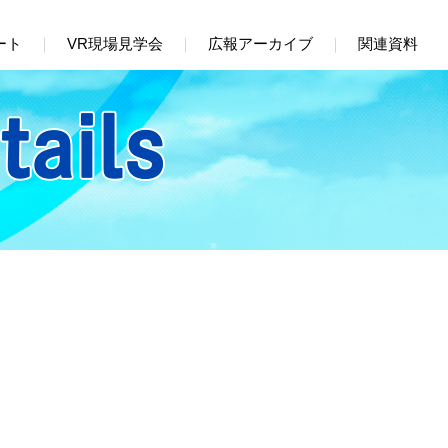
ート
VR現場見学会
広報アーカイブ
関連資料
工事
第4回 生まれ変わった玉出入口ランプ
橋
13号東大阪線 法円坂付近