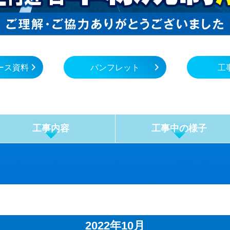
ース資料
パンフレット
工
工事内容
工事中の
様子
2022年10月