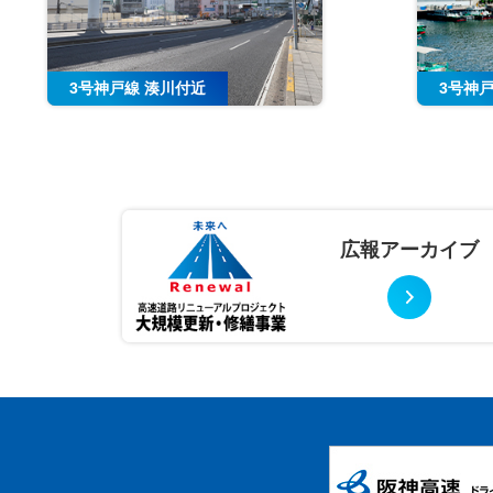
3号神戸線 湊川付近
3号神
広報
アーカイブ