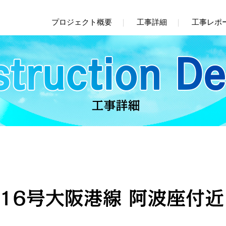
プロジェクト概要
工事詳細
工事レポ
回 大規模交通規制によるリニュー
第3回 橋桁を支える橋脚梁の取替
工事
を実施
模更新・修繕事業
神戸線 京橋付近
Q&A
11号池田線 大豊橋付近