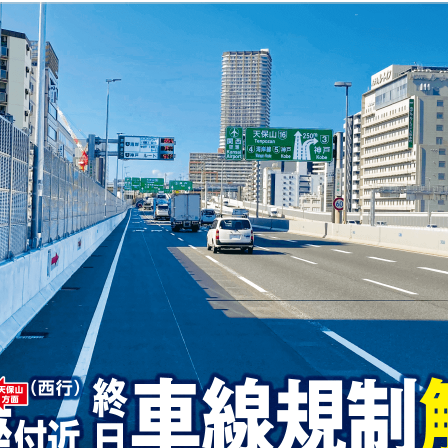
回 1号環状線リニューアル工事2020
第7回 16号大阪港線阿波座付近 
・2021北行 工事...
部の主桁を取り換え、道路の縦...
号堺線 湊町付近
16号大阪港線 阿波座付近