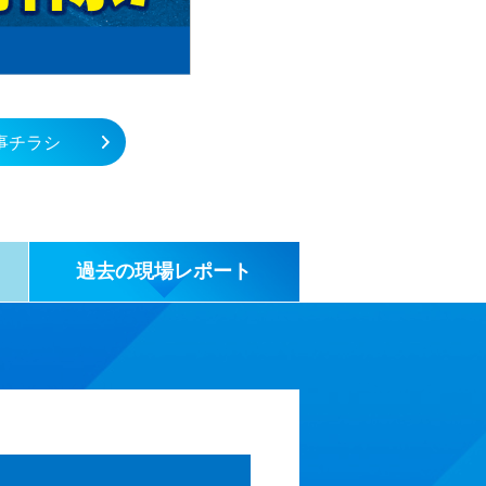
事チラシ
過去の
現場
レポート